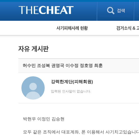
피해사례 현황
검거 소식
직거래 피해사례
고맙습니다! 감
게임 · 비실물 피해사례
스팸 피해사례
암호화폐 피해사례
허수민 조성복 권영국 이수정 정호영 최훈
보이스피싱 피해사례
유해사이트 목록
비공개 피해사례
강력한계단(피해회원)
워킹홀리데이 피해사례
입력된 인사말이 없습니다.
박현우 이정민 김승현
모두 같은 조직에서 대포계좌, 폰 이용해서 사기치고있습니