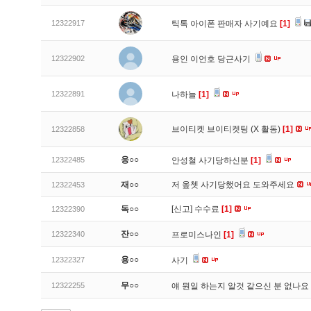
12322917
틱톡 아이폰 판매자 사기예요
[1]
12322902
용인 이언호 당근사기
12322891
나하늘
[1]
브이티켓 브이티켓팅 (X 활동)
[1]
12322858
응○○
12322485
안성철 사기당하신분
[1]
재○○
저 옾쳇 사기당했어요 도와주세요
12322453
독○○
[신고]
수수료
[1]
12322390
잔○○
12322340
프로미스나인
[1]
용○○
12322327
사기
무○○
12322255
얘 뭔일 하는지 알것 같으신 분 없나요