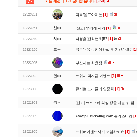
저는 예전에 사기꾼이였습니다.
[858]
12323281
틱톡/올드아이폰
[1]
신○○
12323241
[신고]
sp거래 사기
[1]
차○○
백정흠[전화번호]57
[1]
12323219
호○○
공동대응방 참여하실 분 계신가요?
[1
12323199
12323095
부산사는 최윤정
건○○
트위터 덕자금 이벤트
[3]
12323022
뮤지컬 드라큘라 임준희
[1]
12323006
경○○
12322969
[신고]
코스프레 의상 값을 지불 뒤 잠
12322939
www.plusticketing.com 플러스티켓
[1
12322935
트위터이벤트사기 조심하세요
[1]