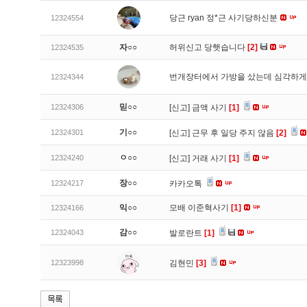
당근 ryan 정*근 사기당하신분
12324554
자○○
허위신고 당햇습니다
[2]
12324535
번개장터에서 가방을 샀는데 심각하게
12324344
믿○○
12324306
[신고]
금액 사기
[1]
기○○
12324301
[신고]
근무 후 일당 주지 않음
[2]
ㅇ○○
12324240
[신고]
거래 사기
[1]
장○○
12324217
카카오톡
익○○
모배 이준혁사기
[1]
12324166
감○○
12324043
발로란트
[1]
12323998
김현민
[3]