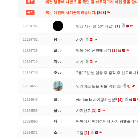
예전 행동에 나쁜 짓을 했던 걸 뉘우치고자 이런 글을 씁
저는 예전에 사기꾼이였습니다.
[858]
12324786
번장 사기 안 잡히나요?
[1]
용○○
12324781
사기
끝○○
틱톡 아이폰판매 사기
[1]
12324725
지○○
12324719
사기
호○○
7월17일 날 입금 후 잠적 후 신고하니
12324713
12324655
인라이즈 토플 환불 먹튀
[1]
절○○
12324646
vividon.kr 사기당하신분!!
[4]
날○○
사기신고
[1]
12324598
재○○
틱톡에서 박혜성에게 사기 당했습니
12324593
소○○
12324571
그림
[1]