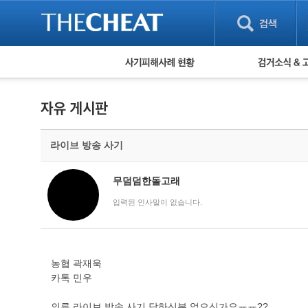
피해사례 현황
검거 소식
직거래 피해사례
고맙습니다! 감
게임 · 비실물 피해사례
스팸 피해사례
암호화폐 피해사례
라이브 방송 사기
보이스피싱 피해사례
유해사이트 목록
비공개 피해사례
무덤덤한돌고래
워킹홀리데이 피해사례
입력된 인사말이 없습니다.
농협 곽재욱
카톡 민우
의류 라이브 방송 사기 당하신분 없으신가요ㅠㅠ??