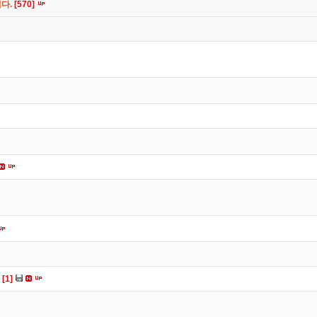
니다.
[570]
다
[1]