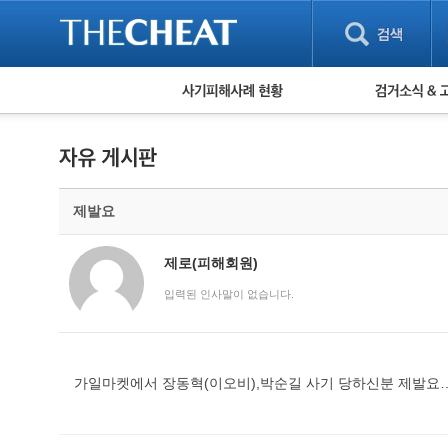
피해사례 현황
검거 소식
직거래 피해사례
고맙습니다! 감
게임 · 비실물 피해사례
스팸 피해사례
암호화폐 피해사례
제발요
보이스피싱 피해사례
유해사이트 목록
비공개 피해사례
제로(피해회원)
워킹홀리데이 피해사례
입력된 인사말이 없습니다.
가일마켓에서 장동혁(이오비),박순길 사기 당하신분 제발