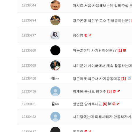
12330844
더치트 처음 사용해보는데 알려주실 
12330794
광주은행 박민우 고소 진행중이신분?
정신영
12330777
이동훈한테 사기당하신분??
[1]
12330680
12330668
사기꾼이 네이버에서 계속 활동하는데
깨○○
12330480
당근마켓 박준서 사기공동대응
[1]
히게단 콘서트 한현주
[3]
12330436
끝○○
방법좀 알려주세요
[6]
12330431
사기당했는데 피해사례가 안올라가
12330422
유동현
12330387