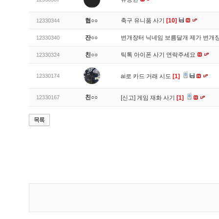
협○○
축구 유니품 사기
[10]
12330344
잔○○
번개장터 닉네임 보름달개 제가 번개
12330340
친○○
틱톡 아이폰 사기 연락주세요
12330324
12330174
ai로 카드 거래 시도
[1]
친○○
12330167
[신고]
게임 재화 사기
[1]