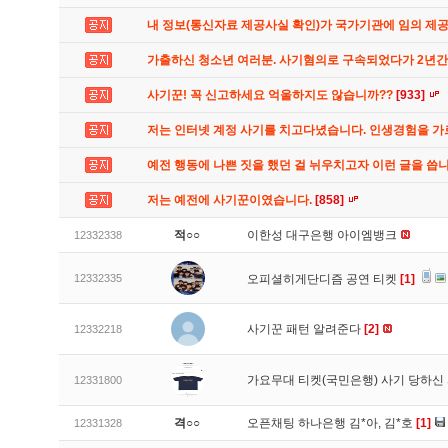
내 정보(통신자료 제공사실 확인)가 국가기관에 임의 제
가출하신 청소년 여러분. 사기혐의로 구속되었다가 2년
사기꾼! 꼭 신고하세요 억울하지도 않습니까??
[933]
저는 인터넷 계정 사기를 치고다녔습니다. 인생경험을 
예전 행동에 나쁜 짓을 했던 걸 뉘우치고자 이런 글을 씁
저는 예전에 사기꾼이였습니다.
[858]
적○○
이한성 대구은행 아이엠뱅크
12332338
12332335
오피셜히게단디즘 공연 티켓
[1]
사기꾼 패턴 알려준다
[2]
12332218
가요무대 티켓(국민은행) 사기 당하신
12331800
격○○
오픈채팅 하나은행 김*아, 김*호
[1]
12331328