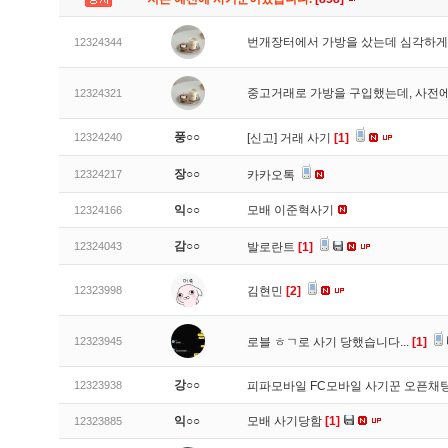
번개장터에서 가방을 샀는데 심각하게
12324344
중고거래로 가방을 구입했는데, 사전에
12324321
풍○○
12324240
[신고]
거래 사기
[1]
장○○
12324217
카카오톡
익○○
모배 이준혁사기
12324166
감○○
12324043
발로란트
[1]
12323998
김현민
[2]
12323945
로블 ㅎㄱ로 사기 당했습니다...
[1]
강○○
12323938
피파모바일 FC모바일 사기꾼 오픈채팅
익○○
모배 사기당함
[1]
12323885