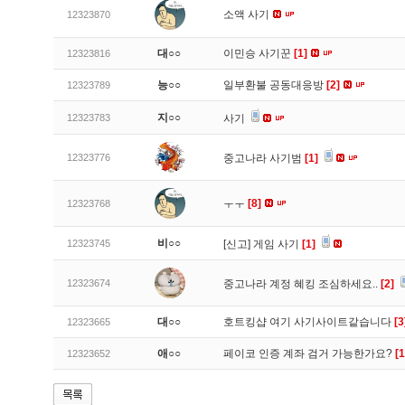
소액 사기
12323870
대○○
이민승 사기꾼
[1]
12323816
능○○
일부환불 공동대응방
[2]
12323789
지○○
12323783
사기
12323776
중고나라 사기범
[1]
ㅜㅜ
[8]
12323768
비○○
12323745
[신고]
게임 사기
[1]
12323674
중고나라 계정 혜킹 조심하세요..
[2]
대○○
호트킹샵 여기 사기사이트같습니다
[3
12323665
애○○
페이코 인증 계좌 검거 가능한가요?
[1
12323652