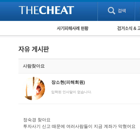
피해사례 현황
검거 소식
직거래 피해사례
고맙습니다! 감
게임 · 비실물 피해사례
스팸 피해사례
암호화폐 피해사례
사람찾아요
보이스피싱 피해사례
유해사이트 목록
비공개 피해사례
장소현(피해회원)
워킹홀리데이 피해사례
입력된 인사말이 없습니다.
정숙경 찾아요
투자사기 신고 때문에 여러사람들이 지금 계좌가 막혔어요