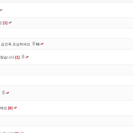
나요
[1]
 김건욱 조심하세요
 찾습니다
[1]
다
고해요
[6]