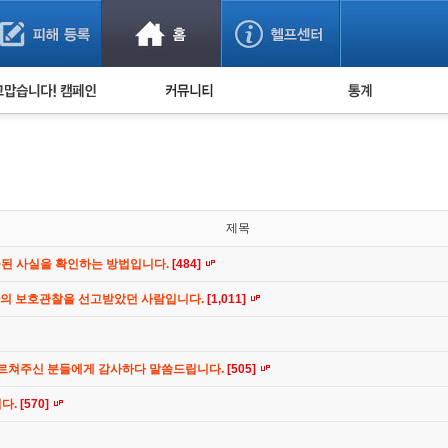
사기 예방했어요!
누적 피해사례 통계
사의 마음 전하기
자유게시판
피해물품명 통계
사기뉴스 브리핑
지역·통신사 통계
사건 사진 자료
은행 일별 피해등록 
사기방지 아이디어
제목
신종사기 주의 정보
공된 사실을 확인하는 방법입니다.
[484]
전문가 칼럼
간의 보호관찰을 선고받았던 사람입니다.
[1,011]
금융사기 관련 영상
가르쳐주신 분들에게 감사하다 말씀드립니다.
[505]
니다.
[570]