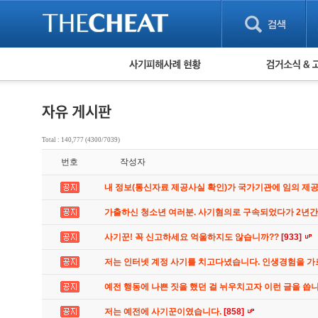
피해사례 현황
검거 소식
직거래 피해사례
고맙습니다! 감
게임 · 비실물 피해사례
스팸 피해사례
암호화폐 피해사례
Total : 140,777 (4300/7039)
보이스피싱 피해사례
번호
작성자
유해사이트 목록
비공개 피해사례
내 정보(통신자료 제공사실 확인)가 국가기관에 임의 제
워킹홀리데이 피해사례
가출하신 청소년 여러분. 사기혐의로 구속되었다가 2년
사기꾼! 꼭 신고하세요 억울하지도 않습니까??
[933]
저는 인터넷 계정 사기를 치고다녔습니다. 인생경험을 
예전 행동에 나쁜 짓을 했던 걸 뉘우치고자 이런 글을 씁
저는 예전에 사기꾼이였습니다.
[858]