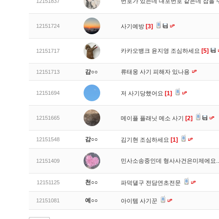
번호가 있는데 대포번호 같은데 잡을 
12151837
12151724
사기예방
[3]
카카오뱅크 윤지영 조심하세요
[5]
12151717
감○○
류태웅 사기 피해자 있나용
12151713
12151694
저 사기당했어요
[1]
12151665
메이플 플래닛 메소 사기
[2]
감○○
12151548
김기현 조심하세요
[1]
민사소송중인데 형사사건은미제에요..
12151409
천○○
12151125
파덕댈구 전담연초전문
예○○
12151081
아이템 사기꾼