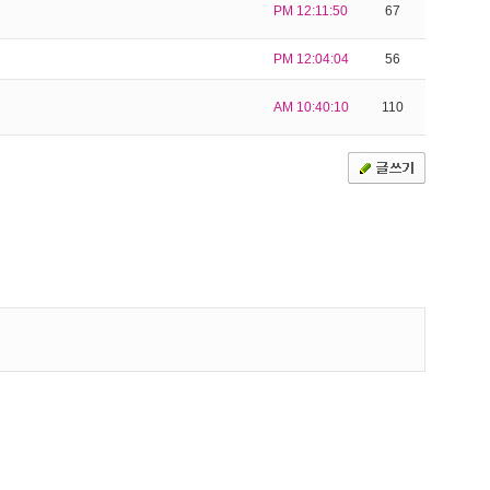
PM 12:11:50
67
PM 12:04:04
56
AM 10:40:10
110