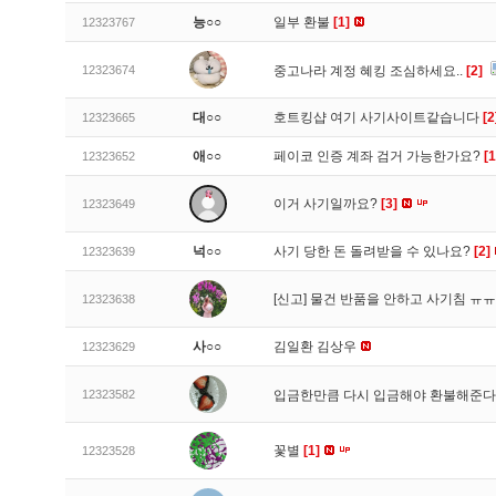
능○○
일부 환불
[1]
12323767
12323674
중고나라 계정 혜킹 조심하세요..
[2]
대○○
호트킹샵 여기 사기사이트같습니다
[2
12323665
애○○
페이코 인증 계좌 검거 가능한가요?
[1
12323652
이거 사기일까요?
[3]
12323649
넉○○
사기 당한 돈 돌려받을 수 있나요?
[2]
12323639
[신고]
물건 반품을 안하고 사기침 ㅠ
12323638
사○○
김일환 김상우
12323629
12323582
입금한만큼 다시 입금해야 환불해준다
꽃별
[1]
12323528