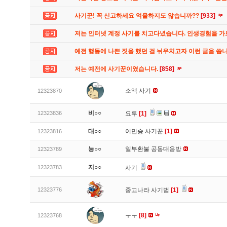
사기꾼! 꼭 신고하세요 억울하지도 않습니까??
[933]
저는 인터넷 계정 사기를 치고다녔습니다. 인생경험을 
예전 행동에 나쁜 짓을 했던 걸 뉘우치고자 이런 글을 씁
저는 예전에 사기꾼이였습니다.
[858]
소액 사기
12323870
비○○
12323836
요루
[1]
대○○
이민승 사기꾼
[1]
12323816
능○○
일부환불 공동대응방
12323789
지○○
12323783
사기
12323776
중고나라 사기범
[1]
ㅜㅜ
[8]
12323768