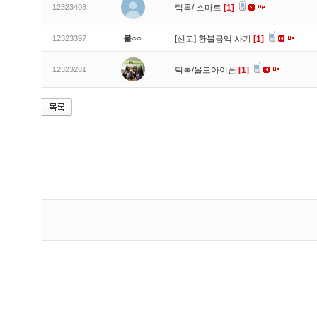
12323408
틱톡/ 스마트
[1]
불○○
12323397
[신고]
환불금액 사기
[1]
12323281
틱톡/올드아이폰
[1]