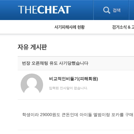
피해사례 현황
검거 소식
직거래 피해사례
고맙습니다! 감
게임 · 비실물 피해사례
스팸 피해사례
암호화폐 피해사례
번장 오픈채팅 유도 사기당했습니다
보이스피싱 피해사례
유해사이트 목록
비공개 피해사례
비교적인비둘기(피해회원)
워킹홀리데이 피해사례
입력된 인사말이 없습니다.
학생이라 29000원도 큰돈인데 아이돌 엘범이랑 포카를 구