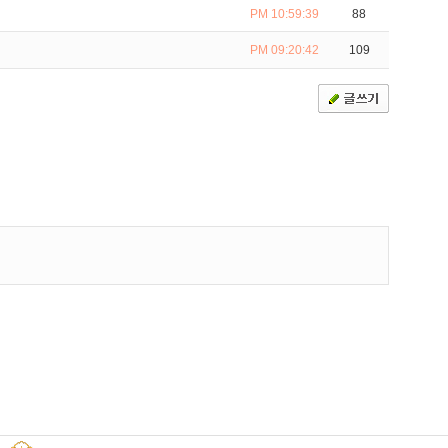
PM 10:59:39
88
PM 09:20:42
109