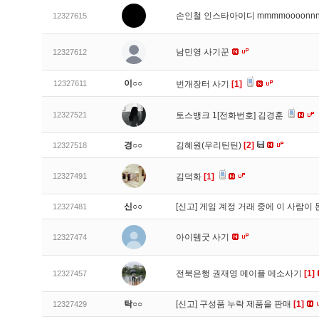
손인철 인스타아이디 mmmmoooonn
12327615
남민영 사기꾼
12327612
이○○
12327611
번개장터 사기
[1]
12327521
토스뱅크 1[전화번호] 김경훈
경○○
김혜원(우리틴틴)
[2]
12327518
12327491
김덕화
[1]
신○○
[신고]
게임 계정 거래 중에 이 사람이
12327481
아이템굿 사기
12327474
전북은행 권재영 메이플 메소사기
[1]
12327457
탁○○
[신고]
구성품 누락 제품을 판매
[1]
12327429