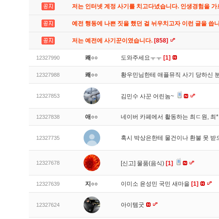
저는 인터넷 계정 사기를 치고다녔습니다. 인생경험을 
예전 행동에 나쁜 짓을 했던 걸 뉘우치고자 이런 글을 씁
저는 예전에 사기꾼이였습니다.
[858]
쾌○○
도와주세요ㅜㅜ
[1]
12327990
쾌○○
황우민님한테 애플뮤직 사기 당하신 
12327988
12327853
김민수 사꾼 어린놈~
애○○
네이버 카페에서 활동하는 최ㄷ원, 최
12327838
혹시 박상은한테 물건이나 환불 못 받
12327735
12327678
[신고]
물품(음식)
[1]
지○○
이미소 윤성민 국민 새마을
[1]
12327639
아이템굿
12327624