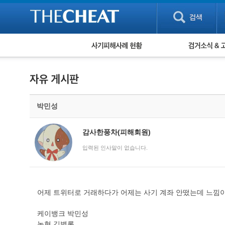
피해사례 현황
검거 소식
직거래 피해사례
고맙습니다! 감
게임 · 비실물 피해사례
스팸 피해사례
암호화폐 피해사례
박민성
보이스피싱 피해사례
유해사이트 목록
비공개 피해사례
감사한풍차(피해회원)
워킹홀리데이 피해사례
입력된 인사말이 없습니다.
어제 트위터로 거래하다가 어제는 사기 계좌 안떴는데 느낌
케이뱅크 박민성
농협 김병록