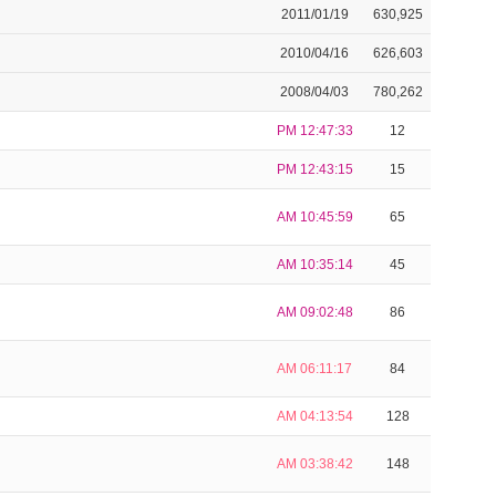
2011/01/19
630,925
2010/04/16
626,603
2008/04/03
780,262
PM 12:47:33
12
PM 12:43:15
15
AM 10:45:59
65
AM 10:35:14
45
AM 09:02:48
86
AM 06:11:17
84
AM 04:13:54
128
AM 03:38:42
148