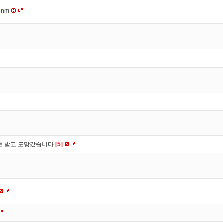
nnm
 돈 받고 도망갔습니다
[5]