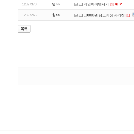
명○○
[신고]
게임아이템사기
[1]
12327378
힘○○
12327265
[신고]
10000원 냥코계정 사기침
[1]