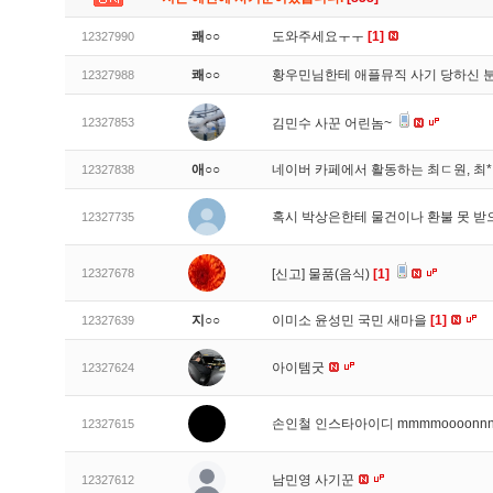
쾌○○
도와주세요ㅜㅜ
[1]
12327990
쾌○○
황우민님한테 애플뮤직 사기 당하신 
12327988
12327853
김민수 사꾼 어린놈~
애○○
네이버 카페에서 활동하는 최ㄷ원, 최
12327838
혹시 박상은한테 물건이나 환불 못 받
12327735
12327678
[신고]
물품(음식)
[1]
지○○
이미소 윤성민 국민 새마을
[1]
12327639
아이템굿
12327624
손인철 인스타아이디 mmmmoooonn
12327615
남민영 사기꾼
12327612