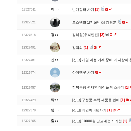
이○○
12327611
번개장터 사기
[1]
12327521
토스뱅크 1[전화번호] 김경훈
경○○
김혜원(우리틴틴)
[2]
12327518
12327491
김덕화
[1]
신○○
[신고]
게임 계정 거래 중에 이 사람이
12327481
아이템굿 사기
12327474
전북은행 권재영 메이플 메소사기
[1]
12327457
탁○○
[신고]
구성품 누락 제품을 판매
[1]
12327429
명○○
[신고]
게임아이템사기
[1]
12327378
힘○○
12327265
[신고]
10000원 냥코계정 사기침
[1]