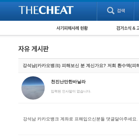
피해사례 현황
검거 소식
직거래 피해사례
고맙습니다! 감
게임 · 비실물 피해사례
스팸 피해사례
암호화폐 피해사례
강석남(카카오뱅크) 피해보신 분 계신가요? 저희 환수액(피
보이스피싱 피해사례
유해사이트 목록
비공개 피해사례
천진난만한바닐라
워킹홀리데이 피해사례
입력된 인사말이 없습니다.
강석남 카카오뱅크 계좌로 프해입으신분들 댓글달아주세요.