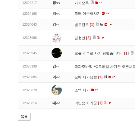
장○○
12324217
카카오톡
익○○
모배 이준혁사기
12324166
감○○
12324043
발로란트
[1]
12323998
김현민
[3]
12323945
로블 ㅎㄱ로 사기 당했습니다...
[1]
강○○
12323938
피파모바일 FC모바일 사기꾼 오픈채팅
익○○
모배 사기당함
[1]
12323885
소액 사기
12323870
대○○
이민승 사기꾼
[1]
12323816