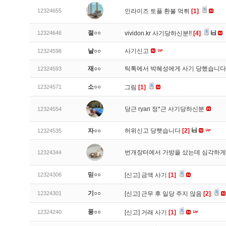
12324655
인라이즈 토플 환불 먹튀
[1]
절○○
12324646
vividon.kr 사기당하신분!!
[4]
날○○
사기신고
12324598
재○○
틱톡에서 박혜성에게 사기 당했습니
12324593
소○○
12324571
그림
[1]
당근 ryan 정*근 사기당하신분
12324554
자○○
허위신고 당햇습니다
[2]
12324535
번개장터에서 가방을 샀는데 심각하게
12324344
믿○○
12324306
[신고]
금액 사기
[1]
기○○
12324301
[신고]
근무 후 일당 주지 않음
[2]
풍○○
12324240
[신고]
거래 사기
[1]