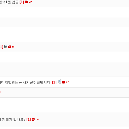
검색1원 입금
[1]
[1]
이미처벌받는등 사기꾼취급뺍시다.
[1]
수정 피해자 있나요?
[1]