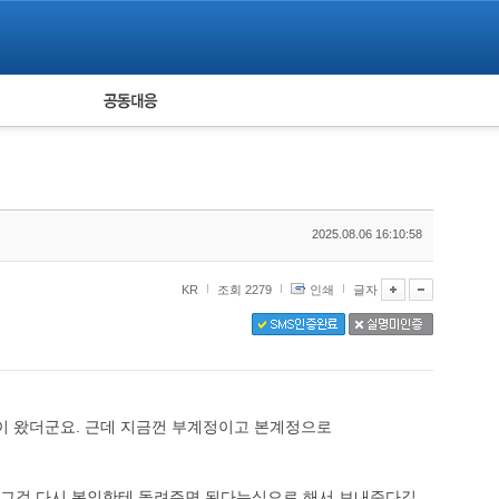
피해자 공동대응
통계
2025.08.06 16:10:58
KR
조회 2279
인쇄
글자
이 왔더군요. 근데 지금껀 부계정이고 본계정으로
 그걸 다시 본인한테 돌려주면 된다는식으로 해서 보내준다길