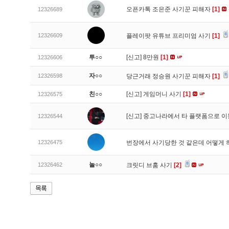
오픈카톡 조은준 사기꾼 피해자
[1]
12326689
12326609
플레이팟 유튜브 프리미엄 사기
[1]
투○○
[신고]
8만원
[1]
12326606
자○○
12326598
당근거래 정승원 사기꾼 피해자
[1]
친○○
[신고]
게임머니 사기
[1]
12326575
[신고]
중고나라에서 타 플랫폼으로 이
12326544
12326475
번장에서 사기당한 것 같은데 어떻게
놀○○
12326462
크릿디 브훔 사기
[2]