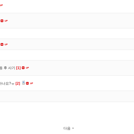
동 후 사기
[1]
 하나요?ㅠ
[2]
다음