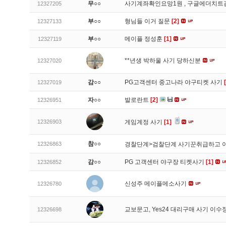
무○○
사기계좌확인요망1원 , 구글에더치트
12327205
부○○
형님들 이거 질문
[2]
12327133
부○○
메이플 정성훈
[1]
12327119
**년생 박하울 사기 당하신분
12327020
감○○
PG고객센터 중고나라 야구티켓 사기
12327019
자○○
발로란트
[2]
12326951
12326903
게임계정 사기
[1]
참○○
12326863
경찰단계>검찰단계 사기꾼취급하고 
감○○
PG 고객센터 야구장 티켓사기
[1]
12326852
신성주 메이플메소사기
12326780
교보문고, Yes24 대리구매 사기 이
12326698