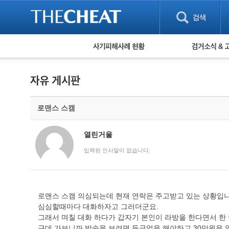
피해사례 현황
검거 소식
직거래 피해사례
고맙습니다! 감
게임 · 비실물 피해사례
스팸 피해사례
암호화폐 피해사례
로맨스 스캠
보이스피싱 피해사례
유해사이트 목록
비공개 피해사례
열린거울
워킹홀리데이 피해사례
입력된 인사말이 없습니다.
로맨스 스캠 의심되는데 현재 연락은 주고받고 있는 상황입
심심할때마다 대화하자고 그러더군요.
그래서 며칠 대화 하다가 갑자기 본인이 라방을 한다면서 한
근데 가보니까 방송을 보려면 등급업을 해야하고 30만원을