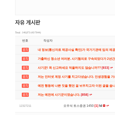
Total : 140,873 (43/7044)
번호
작성자
내 정보(통신자료 제공사실 확인)가 국가기관에 임의 제
가출하신 청소년 여러분. 사기혐의로 구속되었다가 2년
사기꾼! 꼭 신고하세요 억울하지도 않습니까??
[933]
저는 인터넷 계정 사기를 치고다녔습니다. 인생경험을 
예전 행동에 나쁜 짓을 했던 걸 뉘우치고자 이런 글을 씁
저는 예전에 사기꾼이였습니다.
[858]
오우석 토스증권 1450
[1]
12327211