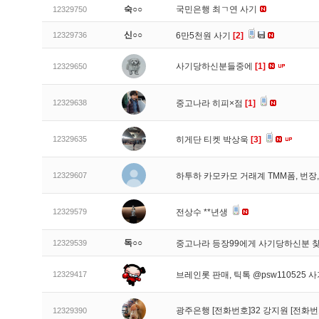
숙○○
국민은행 최ㄱ연 사기
12329750
신○○
12329736
6만5천원 사기
[2]
사기당하신분들중에
[1]
12329650
12329638
중고나라 히피×점
[1]
12329635
히게단 티켓 박상욱
[3]
12329607
하투하 카모카모 거래계 TMM폼, 번
12329579
전상수 **년생
독○○
12329539
중고나라 등장99에게 사기당하신분 
12329417
브레인롯 판매, 틱톡 @psw110525 
광주은행 [전화번호]32 강지원 [전화번
12329390