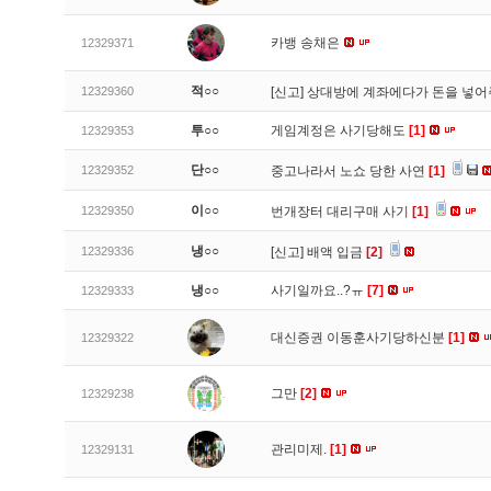
카뱅 송채은
12329371
적○○
12329360
[신고]
상대방에 계좌에다가 돈을 넣어
투○○
게임계정은 사기당해도
[1]
12329353
단○○
12329352
중고나라서 노쇼 당한 사연
[1]
이○○
12329350
번개장터 대리구매 사기
[1]
냉○○
12329336
[신고]
배액 입금
[2]
냉○○
사기일까요..?ㅠ
[7]
12329333
대신증권 이동훈사기당하신분
[1]
12329322
그만
[2]
12329238
관리미제.
[1]
12329131