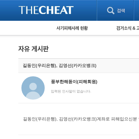
피해사례 현황
검거 소식
직거래 피해사례
고맙습니다! 감
게임 · 비실물 피해사례
스팸 피해사례
암호화폐 피해사례
길동인(우리은행), 김영선(카카오뱅크)
보이스피싱 피해사례
유해사이트 목록
비공개 피해사례
풍부한해돋이(피해회원)
워킹홀리데이 피해사례
입력된 인사말이 없습니다.
길동인(우리은행), 김영선(카카오뱅크)계좌로 피해입으신분