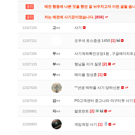
예전 행동에 나쁜 짓을 했던 걸 뉘우치고자 이런 글을 씁
저는 예전에 사기꾼이였습니다.
[858]
고○○
사기
12327225
오우석 토스증권 1450
[1]
12327211
무○○
사기계좌확인요망1원 , 구글에더치트
12327205
부○○
형님들 이거 질문
[2]
12327133
부○○
메이플 정성훈
[1]
12327119
**년생 박하울 사기 당하신분
12327020
감○○
PG고객센터 중고나라 야구티켓 사기
12327019
자○○
발로란트
[2]
12326951
12326903
게임계정 사기
[1]