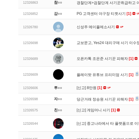
참○○
12326863
경찰단계>검찰단계 사기꾼취급하고 
감○○
PG 고객센터 야구장 티켓사기
[1]
12326852
신성주 메이플메소사기
12326780
교보문고, Yes24 대리구매 사기 이
12326698
오픈카톡 조은준 사기꾼 피해자
[1]
12326689
12326609
플레이팟 유튜브 프리미엄 사기
[1]
투○○
[신고]
8만원
[1]
12326606
자○○
12326598
당근거래 정승원 사기꾼 피해자
[1]
친○○
[신고]
게임머니 사기
[1]
12326575
[신고]
중고나라에서 타 플랫폼으로 이
12326544