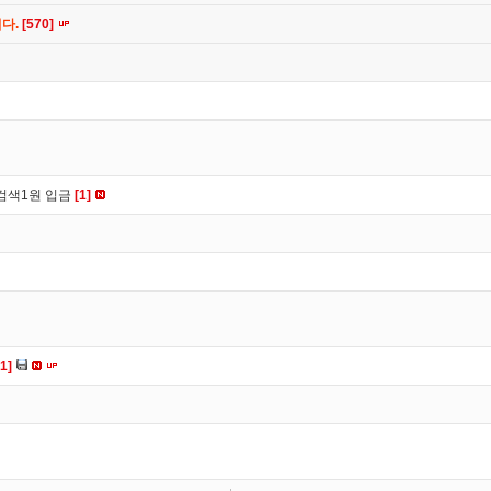
니다.
[570]
검색1원 입금
[1]
[1]