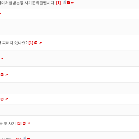
이미처벌받는등 사기꾼취급뺍시다.
[1]
수정 피해자 있나요?
[1]
동 후 사기
[1]