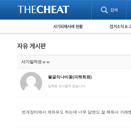
피해사례 현황
검거 소식
직거래 피해사례
고맙습니다! 감
게임 · 비실물 피해사례
스팸 피해사례
암호화폐 피해사례
사기일까요ㅠㅠ
보이스피싱 피해사례
유해사이트 목록
비공개 피해사례
불굴의나비꽃(피해회원)
워킹홀리데이 피해사례
입력된 인사말이 없습니다.
번개장터에서 계좌유도 하는데 너무 답변도 잘 해줘서 거래했