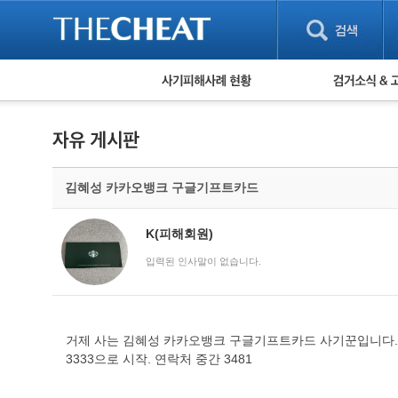
피해사례 현황
검거 소식
직거래 피해사례
고맙습니다! 감
게임 · 비실물 피해사례
스팸 피해사례
암호화폐 피해사례
김혜성 카카오뱅크 구글기프트카드
보이스피싱 피해사례
유해사이트 목록
비공개 피해사례
K(피해회원)
워킹홀리데이 피해사례
입력된 인사말이 없습니다.
거제 사는 김혜성 카카오뱅크 구글기프트카드 사기꾼입니다.
3333으로 시작. 연락처 중간 3481