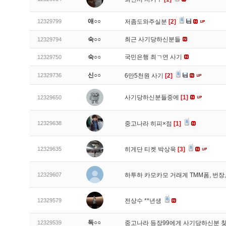
애○○
12329799
저좀도와주실분
[2]
숙○○
최근 사기당하신분들
12329794
숙○○
국민은행 최ㄱ연 사기
12329750
신○○
12329736
6만5천원 사기
[2]
사기당하신분들중에
[1]
12329650
12329638
중고나라 히피×점
[1]
12329635
히게단 티켓 박상욱
[3]
12329607
하투하 카모카모 거래계 TMM폼, 번
12329579
전상수 **년생
독○○
12329539
중고나라 등장99에게 사기당하신분 