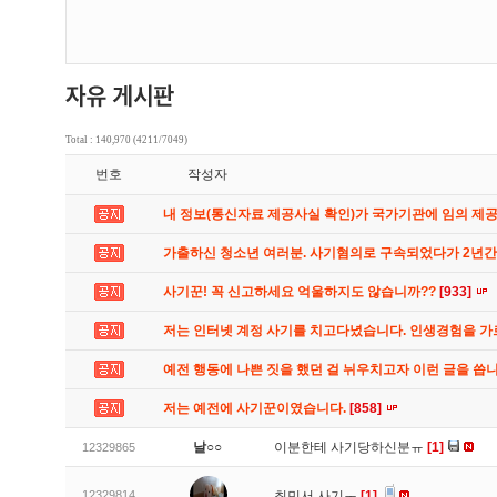
Total : 140,970 (4211/7049)
번호
작성자
내 정보(통신자료 제공사실 확인)가 국가기관에 임의 제
가출하신 청소년 여러분. 사기혐의로 구속되었다가 2년
사기꾼! 꼭 신고하세요 억울하지도 않습니까??
[933]
저는 인터넷 계정 사기를 치고다녔습니다. 인생경험을 
예전 행동에 나쁜 짓을 했던 걸 뉘우치고자 이런 글을 씁
저는 예전에 사기꾼이였습니다.
[858]
날○○
이분한테 사기당하신분ㅠ
[1]
12329865
12329814
최민서 사기ㅜ
[1]