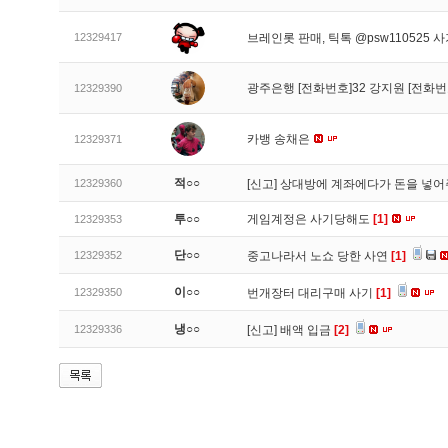
12329417
브레인롯 판매, 틱톡 @psw110525 
광주은행 [전화번호]32 강지원 [전화번
12329390
카뱅 송채은
12329371
적○○
12329360
[신고]
상대방에 계좌에다가 돈을 넣어
투○○
게임계정은 사기당해도
[1]
12329353
단○○
12329352
중고나라서 노쇼 당한 사연
[1]
이○○
12329350
번개장터 대리구매 사기
[1]
냉○○
12329336
[신고]
배액 입금
[2]