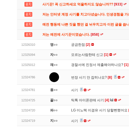
사기꾼! 꼭 신고하세요 억울하지도 않습니까??
[933]
저는 인터넷 계정 사기를 치고다녔습니다. 인생경험을 
예전 행동에 나쁜 짓을 했던 걸 뉘우치고자 이런 글을 씁
저는 예전에 사기꾼이였습니다.
[858]
영○○
궁금한점
[2]
12326310
자○○
모르는사람한테 신고
[1]
12325094
재○○
경찰서에 진정서 제출해야하나요?
[1]
12325012
12324786
번장 사기 안 잡히나요?
[8]
용○○
12324781
사기
끝○○
틱톡 아이폰판매 사기
[4]
12324725
파○○
LG 이노텍 이겸유 사기 당할뻔했어요
12324720
지○○
12324719
사기