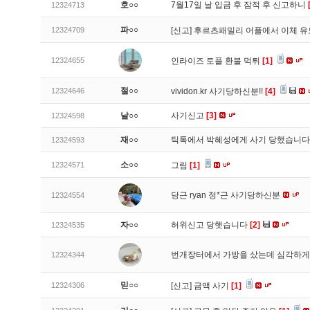
호○○
7월17일 날 입금 후 잠적 후 신고하니
12324713
파○○
12324709
[신고]
후르츠패밀리 어플에서 이체 
12324655
인라이즈 토플 환불 먹튀
[1]
절○○
12324646
vividon.kr 사기당하신분!!
[4]
날○○
사기신고
[3]
12324598
재○○
틱톡에서 박혜성에게 사기 당했습니
12324593
소○○
12324571
그림
[1]
당근 ryan 정*근 사기당하신분
12324554
자○○
허위신고 당햇습니다
[2]
12324535
번개장터에서 가방을 샀는데 심각하게
12324344
믿○○
12324306
[신고]
금액 사기
[1]