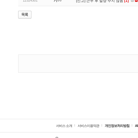
기○○
12324301
[신고]
근무 후 일당 주지 않음
[1]
서비스 소개
서비스이용약관
개인정보처리방침
A