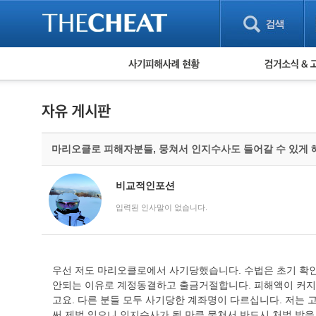
피해사례 현황
검거 소식
직거래 피해사례
고맙습니다! 감
게임 · 비실물 피해사례
스팸 피해사례
암호화폐 피해사례
마리오클로 피해자분들, 뭉쳐서 인지수사도 들어갈 수 있게
보이스피싱 피해사례
유해사이트 목록
비공개 피해사례
비교적인포션
워킹홀리데이 피해사례
입력된 인사말이 없습니다.
우선 저도 마리오클로에서 사기당했습니다. 수법은 초기 확
안되는 이유로 계정동결하고 출금거절합니다. 피해액이 커지
고요. 다른 분들 모두 사기당한 계좌명이 다르십니다. 저는 
써 제법 있으니 인지수사가 될 만큼 뭉쳐서 반드시 처벌 받을 