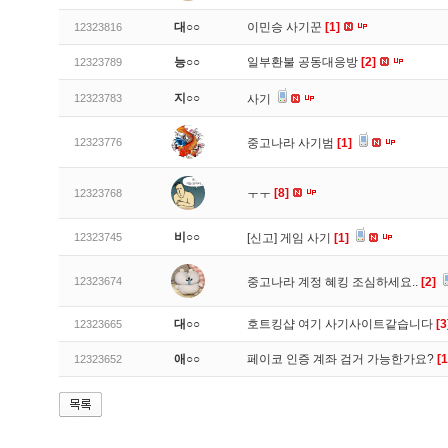
대○○
이민승 사기꾼
[1]
12323816
능○○
일부환불 공동대응방
[2]
12323789
지○○
12323783
사기
12323776
중고나라 사기범
[1]
ㅜㅜ
[8]
12323768
비○○
12323745
[신고]
게임 사기
[1]
12323674
중고나라 계정 혜킹 조심하세요..
[2]
대○○
호트킹샵 여기 사기사이트같습니다
[3
12323665
애○○
페이코 인증 계좌 검거 가능한가요?
[1
12323652