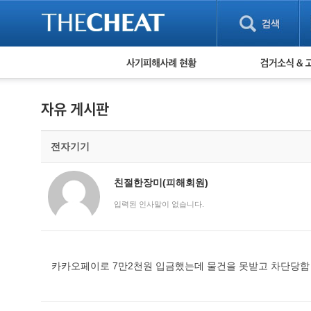
피해사례 현황
검거 소식
직거래 피해사례
고맙습니다! 감
게임 · 비실물 피해사례
스팸 피해사례
암호화폐 피해사례
전자기기
보이스피싱 피해사례
유해사이트 목록
비공개 피해사례
친절한장미(피해회원)
워킹홀리데이 피해사례
입력된 인사말이 없습니다.
카카오페이로 7만2천원 입금했는데 물건을 못받고 차단당함