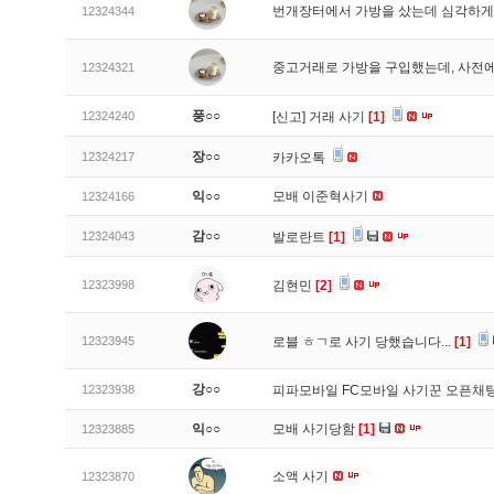
번개장터에서 가방을 샀는데 심각하게
12324344
중고거래로 가방을 구입했는데, 사전에
12324321
풍○○
12324240
[신고]
거래 사기
[1]
장○○
12324217
카카오톡
익○○
모배 이준혁사기
12324166
감○○
12324043
발로란트
[1]
12323998
김현민
[2]
12323945
로블 ㅎㄱ로 사기 당했습니다...
[1]
강○○
12323938
피파모바일 FC모바일 사기꾼 오픈채팅
익○○
모배 사기당함
[1]
12323885
소액 사기
12323870