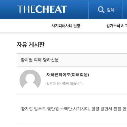
피해사례 현황
검거 소식
직거래 피해사례
고맙습니다! 감
게임 · 비실물 피해사례
스팸 피해사례
암호화폐 피해사례
황지현 피해 당하신분
보이스피싱 피해사례
유해사이트 목록
비공개 피해사례
재빠른타이포(피해회원)
워킹홀리데이 피해사례
입력된 인사말이 없습니다.
황지현 일부로 몇만원 소액만 사기치며, 질질 끌면서 환불 