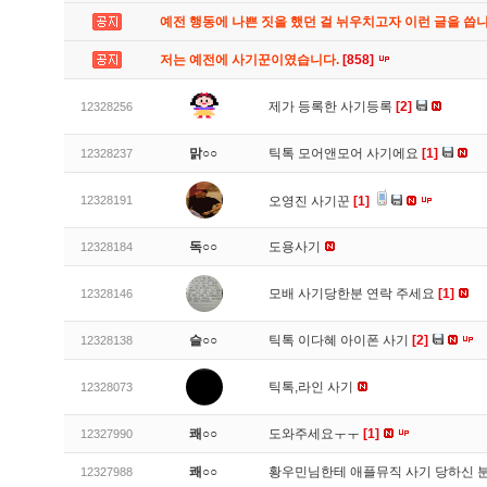
예전 행동에 나쁜 짓을 했던 걸 뉘우치고자 이런 글을 씁
저는 예전에 사기꾼이였습니다.
[858]
제가 등록한 사기등록
[2]
12328256
맑○○
틱톡 모어앤모어 사기에요
[1]
12328237
12328191
오영진 사기꾼
[1]
독○○
도용사기
12328184
모배 사기당한분 연락 주세요
[1]
12328146
슬○○
틱톡 이다혜 아이폰 사기
[2]
12328138
틱톡,라인 사기
12328073
쾌○○
도와주세요ㅜㅜ
[1]
12327990
쾌○○
황우민님한테 애플뮤직 사기 당하신 
12327988