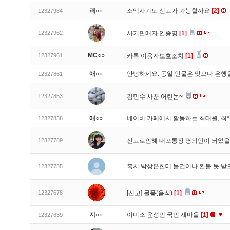
쾌○○
소액사기도 신고가 가능할까요
[2]
12327984
12327962
사기판매자 안종명
[1]
MC○○
12327961
카톡 이용자보호조치
[1]
애○○
안녕하세요. 동일 인물은 맞으나 은행
12327861
12327853
김민수 사꾼 어린놈~
애○○
네이버 카페에서 활동하는 최대원, 최
12327838
12327789
신고로인해 대포통장 명의인이 되었
혹시 박상은한테 물건이나 환불 못 받
12327735
12327678
[신고]
물품(음식)
[1]
지○○
이미소 윤성민 국민 새마을
[1]
12327639