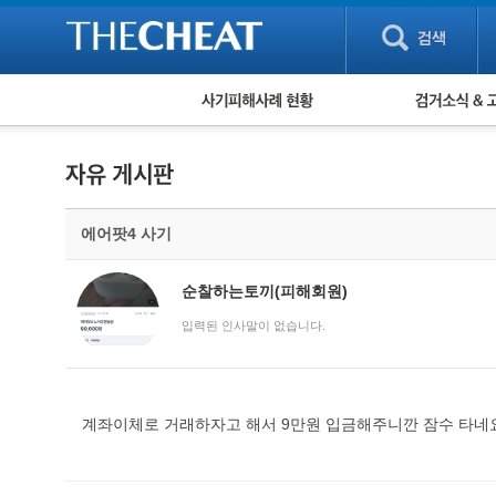
피해사례 현황
검거 소식
직거래 피해사례
고맙습니다! 감
게임 · 비실물 피해사례
스팸 피해사례
암호화폐 피해사례
에어팟4 사기
보이스피싱 피해사례
유해사이트 목록
비공개 피해사례
순찰하는토끼(피해회원)
워킹홀리데이 피해사례
입력된 인사말이 없습니다.
계좌이체로 거래하자고 해서 9만원 입금해주니깐 잠수 타네