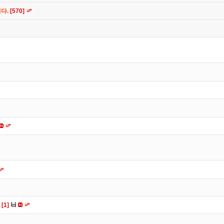
니다.
[570]
다
[1]