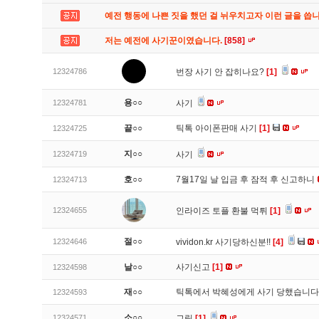
예전 행동에 나쁜 짓을 했던 걸 뉘우치고자 이런 글을 씁
저는 예전에 사기꾼이였습니다.
[858]
12324786
번장 사기 안 잡히나요?
[1]
용○○
12324781
사기
끝○○
틱톡 아이폰판매 사기
[1]
12324725
지○○
12324719
사기
호○○
7월17일 날 입금 후 잠적 후 신고하니
12324713
12324655
인라이즈 토플 환불 먹튀
[1]
절○○
12324646
vividon.kr 사기당하신분!!
[4]
날○○
사기신고
[1]
12324598
재○○
틱톡에서 박혜성에게 사기 당했습니
12324593
소○○
12324571
그림
[1]