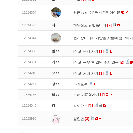
당근 ryan 정*근 사기당하신분
12324554
자○○
허위신고 당햇습니다
[2]
12324535
번개장터에서 가방을 샀는데 심각하게
12324344
믿○○
12324306
[신고]
금액 사기
[1]
기○○
12324301
[신고]
근무 후 일당 주지 않음
[2]
ㅇ○○
12324240
[신고]
거래 사기
[1]
장○○
12324217
카카오톡
익○○
모배 이준혁사기
[1]
12324166
감○○
12324043
발로란트
[1]
12323998
김현민
[3]