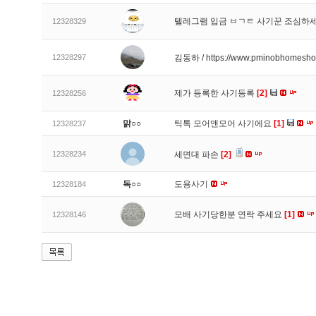
텔레그램 입금 ㅂㄱㅌ 사기꾼 조심하
12328329
12328297
김동하 / https://www.pminobhomesh
제가 등록한 사기등록
[2]
12328256
맑○○
틱톡 모어앤모어 사기에요
[1]
12328237
12328234
세면대 파손
[2]
독○○
도용사기
12328184
모배 사기당한분 연락 주세요
[1]
12328146