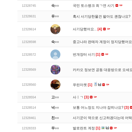
숙○○
국민 토스뱅크 최ㄱ연 사기
12328745
유○○
12328631
혹시 사기당한물건 팔아도 괜찮나요?
사기당했어요...
[4]
12328614
숙○○
중고나라 판매자 계정이 정지당했어
12328598
번개장터 사기
[1]
12328572
12328569
카카오 정보연 공동 대응방으로 오세
12328560
푸린마켓
[1]
고○○
사ㅣㄱ
[3]
12328554
넉○○
보통 어느정도 지나야 잡히나요?
[3]
12328514
친○○
사기꾼이 역으로 신고하겠다는데 어
12328461
무○○
발로란트 계정
[1]
12328333