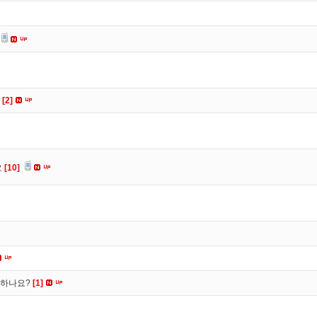
요
[2]
요
[10]
떡하나요?
[1]