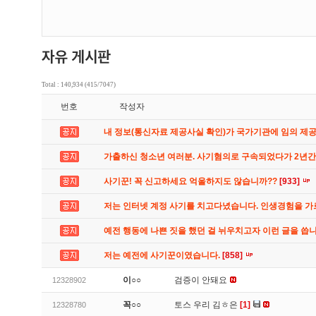
Total : 140,934 (415/7047)
번호
작성자
내 정보(통신자료 제공사실 확인)가 국가기관에 임의 제
가출하신 청소년 여러분. 사기혐의로 구속되었다가 2년
사기꾼! 꼭 신고하세요 억울하지도 않습니까??
[933]
저는 인터넷 계정 사기를 치고다녔습니다. 인생경험을 
예전 행동에 나쁜 짓을 했던 걸 뉘우치고자 이런 글을 씁
저는 예전에 사기꾼이였습니다.
[858]
이○○
검증이 안돼요
12328902
꼭○○
토스 우리 김ㅎ은
[1]
12328780