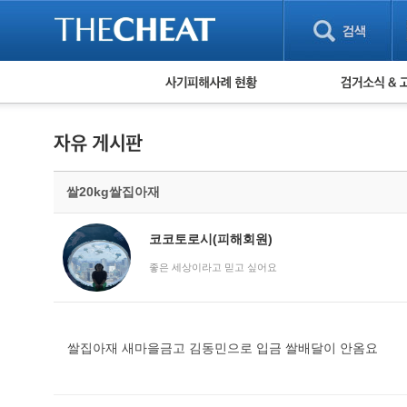
피해사례 현황
검거 소식
직거래 피해사례
고맙습니다! 감
게임 · 비실물 피해사례
스팸 피해사례
암호화폐 피해사례
쌀20kg쌀집아재
보이스피싱 피해사례
유해사이트 목록
비공개 피해사례
코코토로시(피해회원)
워킹홀리데이 피해사례
좋은 세상이라고 믿고 싶어요
쌀집아재 새마을금고 김동민으로 입금 쌀배달이 안옴요