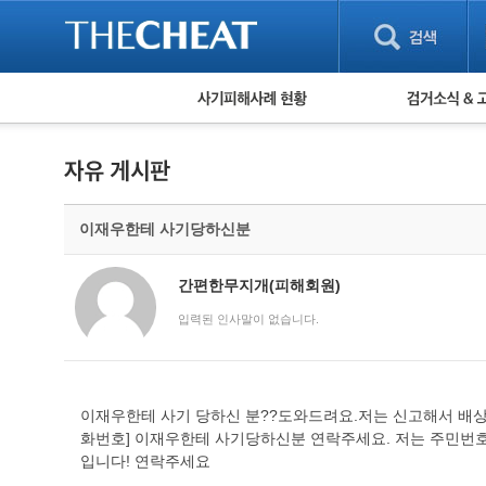
피해사례 현황
검거 소식
직거래 피해사례
고맙습니다! 감
게임 · 비실물 피해사례
스팸 피해사례
암호화폐 피해사례
이재우한테 사기당하신분
보이스피싱 피해사례
유해사이트 목록
비공개 피해사례
간편한무지개(피해회원)
워킹홀리데이 피해사례
입력된 인사말이 없습니다.
이재우한테 사기 당하신 분??도와드려요.저는 신고해서 배
화번호] 이재우한테 사기당하신분 연락주세요. 저는 주민번호
입니다! 연락주세요