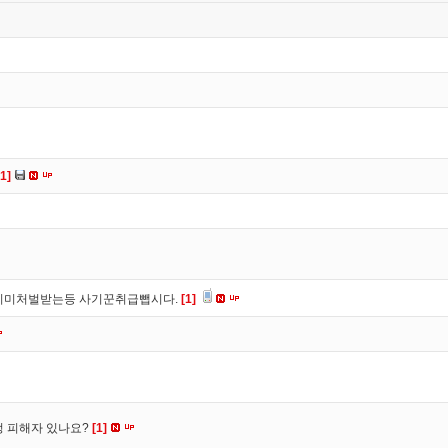
[1]
이미처벌받는등 사기꾼취급뺍시다.
[1]
수정 피해자 있나요?
[1]