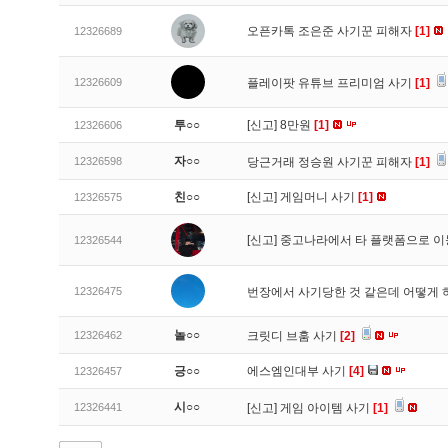
오픈카톡 조은준 사기꾼 피해자
[1]
12326689
12326609
플레이팟 유튜브 프리미엄 사기
[1]
투○○
[신고]
8만원
[1]
12326606
자○○
12326598
당근거래 정승원 사기꾼 피해자
[1]
친○○
[신고]
게임머니 사기
[1]
12326575
[신고]
중고나라에서 타 플랫폼으로 이
12326544
12326475
번장에서 사기당한 것 같은데 어떻게
놀○○
12326462
크릿디 브훔 사기
[2]
긍○○
에스엠인대부 사기
[4]
12326457
시○○
12326441
[신고]
게임 아이템 사기
[1]