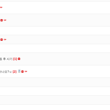
동 후 사기
[1]
 하나요?ㅠ
[2]