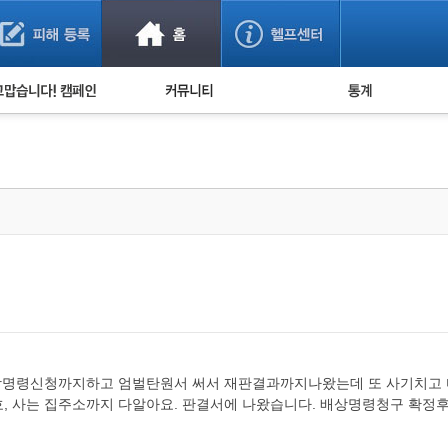
사기 예방했어요!
누적 피해사례 통계
사의 마음 전하기
자유게시판
피해물품명 통계
사기뉴스 브리핑
지역·통신사 통계
사건 사진 자료
은행 일별 피해등록 
사기방지 아이디어
신종사기 주의 정보
전문가 칼럼
금융사기 관련 영상
상명령신청까지하고 엄벌탄원서 써서 재판결과까지나왔는데 또 사기치고 다
, 사는 집주소까지 다알아요. 판결서에 나왔습니다. 배상명령청구 확정후