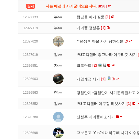
저는 예전에 사기꾼이였습니다.
[858]
부○○
형님들 이거 질문
[1]
12327133
부○○
메이플 정성훈
[1]
12327119
**년생 박하울 사기 당하신분
12327020
감○○
PG고객센터 중고나라 야구티켓 사기
12327019
자○○
발로란트
[2]
12326951
12326903
게임계정 사기
[1]
참○○
12326863
경찰단계>검찰단계 사기꾼취급하고 
감○○
PG 고객센터 야구장 티켓사기
[1]
12326852
신성주 메이플메소사기
12326780
교보문고, Yes24 대리구매 사기 이
12326698