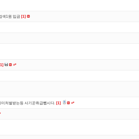
검색1원 입금
[1]
[1]
이미처벌받는등 사기꾼취급뺍시다.
[1]