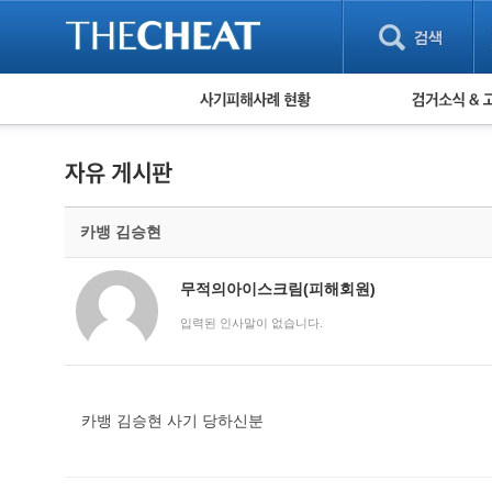
피해사례 현황
검거 소식
직거래 피해사례
고맙습니다! 감
게임 · 비실물 피해사례
스팸 피해사례
암호화폐 피해사례
카뱅 김승현
보이스피싱 피해사례
유해사이트 목록
비공개 피해사례
무적의아이스크림(피해회원)
워킹홀리데이 피해사례
입력된 인사말이 없습니다.
카뱅 김승현 사기 당하신분