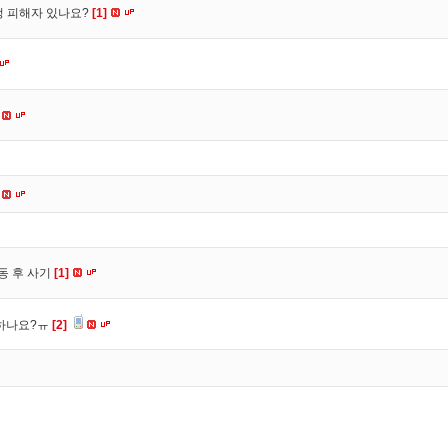
수정 피해자 있나요?
[1]
동 후 사기
[1]
 하나요?ㅠ
[2]