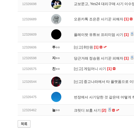
교보문고, Yes24 대리구매 사기 이
12326698
오픈카톡 조은준 사기꾼 피해자
[1]
12326689
12326609
플레이팟 유튜브 프리미엄 사기
[1]
투○○
[신고]
8만원
[1]
12326606
자○○
12326598
당근거래 정승원 사기꾼 피해자
[1]
친○○
[신고]
게임머니 사기
[1]
12326575
[신고]
중고나라에서 타 플랫폼으로 이
12326544
12326475
번장에서 사기당한 것 같은데 어떻게
놀○○
12326462
크릿디 브훔 사기
[2]