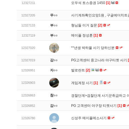
오우석 토스증권 1450
[1]
12327211
무○○
사기계좌확인요망1원 , 구글에더치트
12327205
부○○
형님들 이거 질문
[2]
12327133
부○○
메이플 정성훈
[1]
12327119
**년생 박하울 사기 당하신분
12327020
감○○
PG고객센터 중고나라 야구티켓 사기
12327019
자○○
발로란트
[2]
12326951
12326903
게임계정 사기
[1]
참○○
12326863
경찰단계>검찰단계 사기꾼취급하고 
감○○
PG 고객센터 야구장 티켓사기
[1]
12326852
신성주 메이플메소사기
12326780