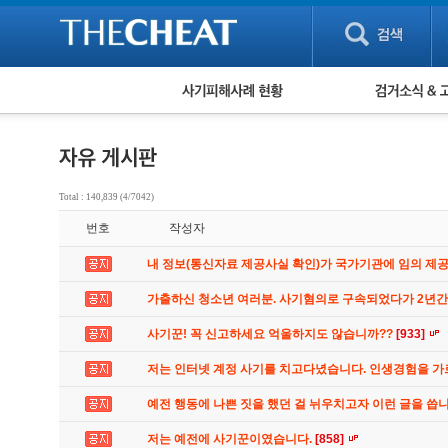
피해사례 현황
검거 소식
직거래 피해사례
고맙습니다! 감
게임 · 비실물 피해사례
스팸 피해사례
암호화폐 피해사례
Total : 140,839 (4/7042)
보이스피싱 피해사례
번호
작성자
유해사이트 목록
비공개 피해사례
내 정보(통신자료 제공사실 확인)가 국가기관에 임의 제
워킹홀리데이 피해사례
가출하신 청소년 여러분. 사기혐의로 구속되었다가 2년
사기꾼! 꼭 신고하세요 억울하지도 않습니까??
[933]
저는 인터넷 계정 사기를 치고다녔습니다. 인생경험을 
예전 행동에 나쁜 짓을 했던 걸 뉘우치고자 이런 글을 씁
저는 예전에 사기꾼이였습니다.
[858]