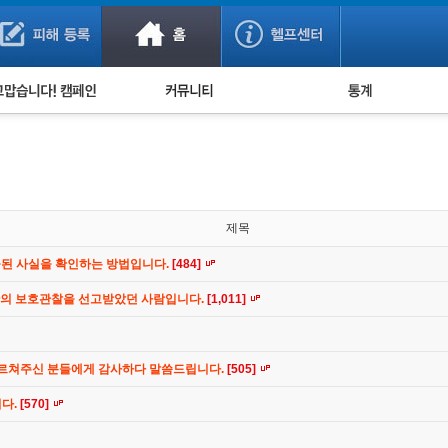
사기 예방했어요!
누적 피해사례 통계
사의 마음 전하기
자유게시판
피해물품명 통계
사기뉴스 브리핑
지역·통신사 통계
사건 사진 자료
은행 일별 피해등록 
사기방지 아이디어
제목
신종사기 주의 정보
공된 사실을 확인하는 방법입니다.
[484]
전문가 칼럼
간의 보호관찰을 선고받았던 사람입니다.
[1,011]
금융사기 관련 영상
가르쳐주신 분들에게 감사하다 말씀드립니다.
[505]
니다.
[570]