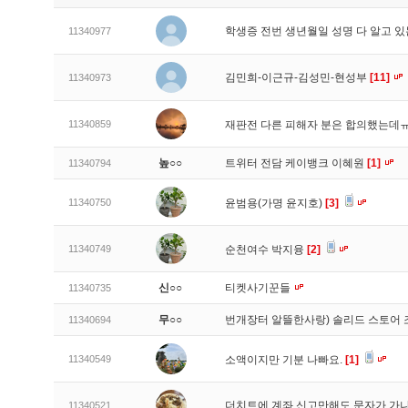
학생증 전번 생년월일 성명 다 알고 
11340977
김민희-이근규-김성민-현성부
[11]
11340973
11340859
재판전 다른 피해자 분은 합의했는데
높○○
트위터 전담 케이뱅크 이혜원
[1]
11340794
11340750
윤범용(가명 윤지호)
[3]
11340749
순천여수 박지융
[2]
신○○
티켓사기꾼들
11340735
무○○
번개장터 알뜰한사랑) 솔리드 스토어
11340694
11340549
소액이지만 기분 나빠요.
[1]
더치트에 계좌 신고만해도 문자가 가
11340521