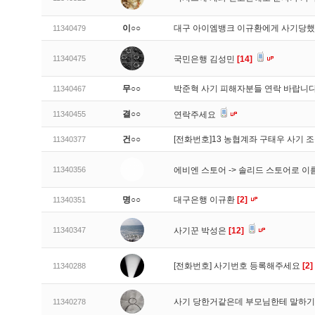
이○○
대구 아이엠뱅크 이규환에게 사기당
11340479
11340475
국민은행 김성민
[14]
무○○
박준혁 사기 피해자분들 연락 바랍니
11340467
결○○
11340455
연락주세요
건○○
[전화번호]13 농협계좌 구태우 사기 
11340377
11340356
에비엔 스토어 -> 솔리드 스토어로 이
명○○
대구은행 이규환
[2]
11340351
11340347
사기꾼 박성은
[12]
[전화번호] 사기번호 등록해주세요
[2]
11340288
사기 당한거같은데 부모님한테 말하기
11340278