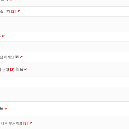
했습니다
[2]
다
조심 하세요
름 변경
[2]
 너무 무서워요
[3]