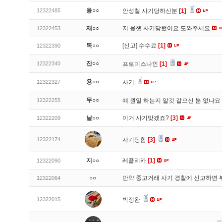
응○○
12322485
안성철 사기당하신분
[1]
재○○
저 옾쳇 사기당했어요 도와주세요
12322453
독○○
[신고]
수수료
[1]
12322390
잔○○
12322340
프로미스나인
[1]
용○○
12322327
사기
무○○
12322255
얘 뭔일 하는지 알것 같으신 분 없나요
날○○
이거 사기맞겠죠?
[3]
12322209
12322174
사기당함
[3]
지○○
레플리카
[1]
12322090
○○
만약 중고거래 사기 경찰에 신고하면 
12322064
12322015
박정완