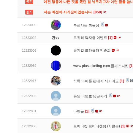
예전 행동에 나쁜 짓을 했던 걸 뉘우치고자 이런 글을 씁
저는 예전에 사기꾼이였습니다.
[858]
12323095
부산사는 최윤정
건○○
트위터 덕자금 이벤트
[1]
12323022
뮤지컬 드라큘라 임준희
12323006
12322939
www.plusticketing.com 플러스티켓
[1
12322917
틱톡 아이폰 판매자 사기예요
[1]
12322902
용인 이언호 당근사기
12322891
나하늘
[1]
브이티켓 브이티켓팅 (X 활동)
[1]
12322858