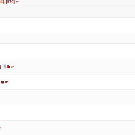
니다.
[570]
]