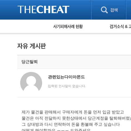
피해사례 현황
검거 소식
직거래 피해사례
고맙습니다! 감
게임 · 비실물 피해사례
스팸 피해사례
암호화폐 피해사례
당근탈퇴
보이스피싱 피해사례
유해사이트 목록
비공개 피해사례
관련있는다이아몬드
워킹홀리데이 피해사례
입력된 인사말이 없습니다.
제가 물건을 판매해서 구매자에게 돈을 먼저 입금 받았고
물건은 아직 전달하지 못한상태에서 당근계정을 탈퇴해버렸습
그 상대방과 다시 연락하여 돈을 환불해 주고 싶습니다
어떻게 해야할까요 ㅠㅠㅠ 도와주세요