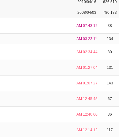
2010/04/16
626,519
2008/04/03
780,133
AM 07:43:12
38
AM 03:23:11
134
AM 02:34:44
80
AM 01:27:04
131
AM 01:07:27
143
AM 12:45:45
67
AM 12:40:00
86
AM 12:14:12
117