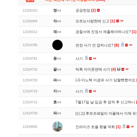
영○○
궁금한점
[2]
12326310
자○○
모르는사람한테 신고
[1]
12325094
재○○
경찰서에 진정서 제출해야하나요?
[1]
12325012
12324786
번장 사기 안 잡히나요?
[8]
용○○
12324781
사기
끝○○
틱톡 아이폰판매 사기
[4]
12324725
파○○
LG 이노텍 이겸유 사기 당할뻔했어요
12324720
지○○
12324719
사기
호○○
7월17일 날 입금 후 잠적 후 신고하니
12324713
파○○
12324709
[신고]
후르츠패밀리 어플에서 이체 
12324655
인라이즈 토플 환불 먹튀
[1]