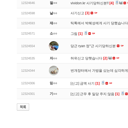
절○○
12324646
vividon.kr 사기당하신분!!
[4]
날○○
사기신고
[3]
12324598
재○○
틱톡에서 박혜성에게 사기 당했습니
12324593
소○○
12324571
그림
[1]
당근 ryan 정*근 사기당하신분
12324554
자○○
허위신고 당햇습니다
[2]
12324535
번개장터에서 가방을 샀는데 심각하게
12324344
믿○○
12324306
[신고]
금액 사기
[1]
기○○
12324301
[신고]
근무 후 일당 주지 않음
[1]