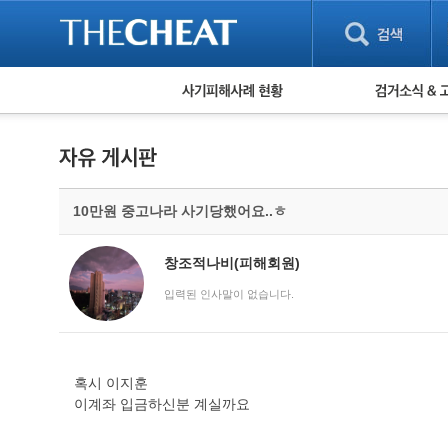
피해사례 현황
검거 소식
직거래 피해사례
고맙습니다! 감
게임 · 비실물 피해사례
스팸 피해사례
암호화폐 피해사례
10만원 중고나라 사기당했어요..ㅎ
보이스피싱 피해사례
유해사이트 목록
비공개 피해사례
창조적나비(피해회원)
워킹홀리데이 피해사례
입력된 인사말이 없습니다.
혹시 이지훈
이계좌 입금하신분 계실까요