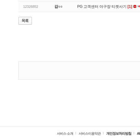
감○○
PG 고객센터 야구장 티켓사기
[1]
12326852
서비스 소개
서비스이용약관
개인정보처리방침
A