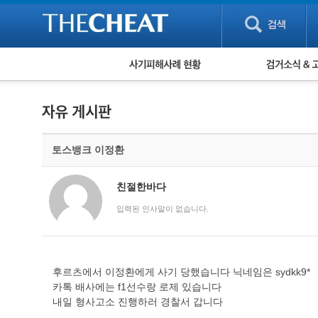
피해사례 현황
검거 소식
직거래 피해사례
고맙습니다! 감
게임 · 비실물 피해사례
스팸 피해사례
암호화폐 피해사례
토스뱅크 이정환
보이스피싱 피해사례
유해사이트 목록
비공개 피해사례
친절한바다
워킹홀리데이 피해사례
입력된 인사말이 없습니다.
후르츠에서 이정환에게 사기 당했습니다 닉네임은 sydkk9*
카톡 배사에는 f1선수랑 로제 있습니다
내일 형사고소 진행하러 경찰서 갑니다