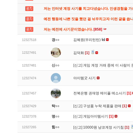
저는 인터넷 계정 사기를 치고다녔습니다. 인생경험을 
예전 행동에 나쁜 짓을 했던 걸 뉘우치고자 이런 글을 씁
저는 예전에 사기꾼이였습니다.
[858]
경○○
김혜원(우리틴틴)
12327518
12327491
김덕화
[1]
신○○
[신고]
게임 계정 거래 중에 이 사람이
12327481
아이템굿 사기
12327474
전북은행 권재영 메이플 메소사기
[1]
12327457
탁○○
[신고]
구성품 누락 제품을 판매
[1]
12327429
명○○
[신고]
게임아이템사기
[1]
12327378
힘○○
12327265
[신고]
10000원 냥코계정 사기침
[1]