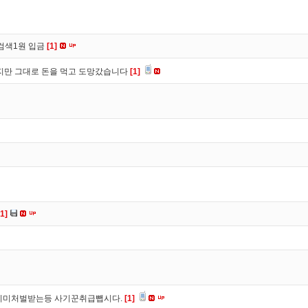
검색1원 입금
[1]
만 그대로 돈을 먹고 도망갔습니다
[1]
[1]
이미처벌받는등 사기꾼취급뺍시다.
[1]