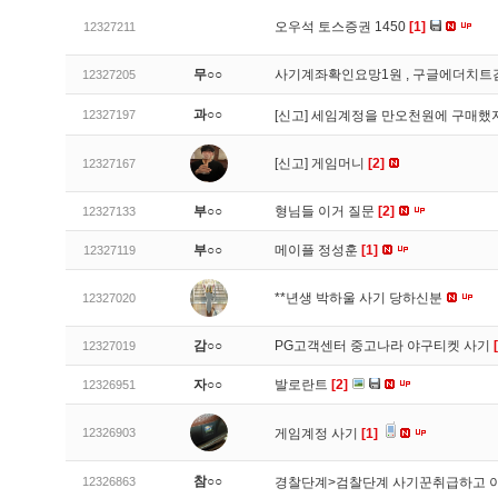
오우석 토스증권 1450
[1]
12327211
무○○
사기계좌확인요망1원 , 구글에더치트
12327205
과○○
12327197
[신고]
세임계정을 만오천원에 구매했지
[신고]
게임머니
[2]
12327167
부○○
형님들 이거 질문
[2]
12327133
부○○
메이플 정성훈
[1]
12327119
**년생 박하울 사기 당하신분
12327020
감○○
PG고객센터 중고나라 야구티켓 사기
12327019
자○○
발로란트
[2]
12326951
12326903
게임계정 사기
[1]
참○○
12326863
경찰단계>검찰단계 사기꾼취급하고 