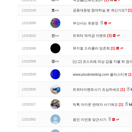
차○○
백정흠[전화번호]57
[1]
12323219
호○○
공동대응방 참여하실 분 계신가요?
[1
12323199
12323095
부산사는 최윤정
건○○
트위터 덕자금 이벤트
[3]
12323022
뮤지컬 드라큘라 임준희
[1]
12323006
경○○
12322969
[신고]
코스프레 의상 값을 지불 뒤 잠
12322939
www.plusticketing.com 플러스티켓
[1
12322935
트위터이벤트사기 조심하세요
[1]
12322917
틱톡 아이폰 판매자 사기예요
[1]
12322902
용인 이언호 당근사기