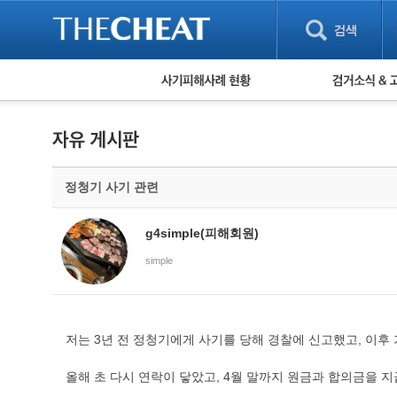
피해사례 현황
검거 소식
직거래 피해사례
고맙습니다! 감
게임 · 비실물 피해사례
스팸 피해사례
암호화폐 피해사례
정청기 사기 관련
보이스피싱 피해사례
유해사이트 목록
비공개 피해사례
g4simple(피해회원)
워킹홀리데이 피해사례
simple
저는 3년 전 정청기에게 사기를 당해 경찰에 신고했고, 이후
올해 초 다시 연락이 닿았고, 4월 말까지 원금과 합의금을