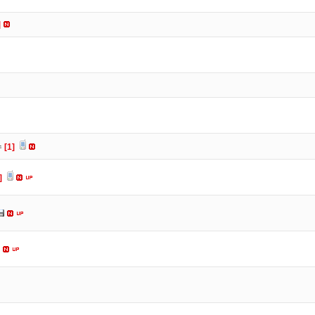
]
수
[1]
]