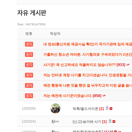
Total : 140,783 (4/7039)
번호
작성자
내 정보(통신자료 제공사실 확인)가 국가기관에 임의 제
가출하신 청소년 여러분. 사기혐의로 구속되었다가 2년
사기꾼! 꼭 신고하세요 억울하지도 않습니까??
[933]
저는 인터넷 계정 사기를 치고다녔습니다. 인생경험을 
예전 행동에 나쁜 짓을 했던 걸 뉘우치고자 이런 글을 씁
저는 예전에 사기꾼이였습니다.
[858]
12323281
틱톡/올드아이폰
[1]
신○○
12323241
[신고]
sp거래 사기
[1]