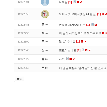
12322891
나하늘
[1]
브이티켓 브이티켓팅 (X 활동)
[1]
12322858
응○○
12322485
안성철 사기당하신분
[1]
재○○
저 옾쳇 사기당했어요 도와주세요
12322453
독○○
[신고]
수수료
[1]
12322390
잔○○
12322340
프로미스나인
[1]
용○○
12322327
사기
무○○
12322255
얘 뭔일 하는지 알것 같으신 분 없나요