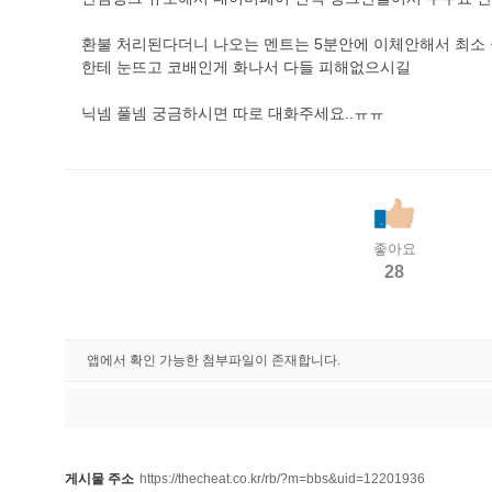
환불 처리된다더니 나오는 멘트는 5분안에 이체안해서 최소 
한테 눈뜨고 코배인게 화나서 다들 피해없으시길
닉넴 풀넴 궁금하시면 따로 대화주세요..ㅠㅠ
좋아요
28
앱에서 확인 가능한 첨부파일이 존재합니다.
게시물 주소
https://thecheat.co.kr/rb/?m=bbs&uid=12201936