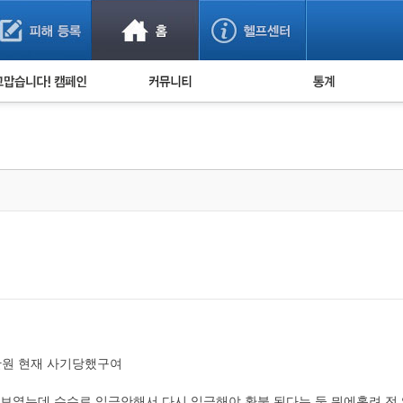
사기 예방했어요!
누적 피해사례 통계
사의 마음 전하기
자유게시판
피해물품명 통계
사기뉴스 브리핑
지역·통신사 통계
사건 사진 자료
은행 일별 피해등록 
사기방지 아이디어
신종사기 주의 정보
전문가 칼럼
금융사기 관련 영상
만원 현재 사기당했구여
였는데 수수료 입금안해서 다시 입금해야 환불 된다는 둥 뭐에홀려 전 입금