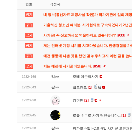
번호
작성자
내 정보(통신자료 제공사실 확인)가 국가기관에 임의 제
가출하신 청소년 여러분. 사기혐의로 구속되었다가 2년
사기꾼! 꼭 신고하세요 억울하지도 않습니까??
[933]
저는 인터넷 계정 사기를 치고다녔습니다. 인생경험을 
예전 행동에 나쁜 짓을 했던 걸 뉘우치고자 이런 글을 씁
저는 예전에 사기꾼이였습니다.
[858]
익○○
모배 이준혁사기
12324166
감○○
12324043
발로란트
[1]
12323998
김현민
[2]
12323945
로블 ㅎㄱ로 사기 당했습니다...
[1]
강○○
12323938
피파모바일 FC모바일 사기꾼 오픈채팅