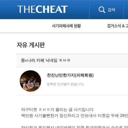
피해사례 현황
검거 소식
직거래 피해사례
고맙습니다! 감
게임 · 비실물 피해사례
스팸 피해사례
암호화폐 피해사례
중x나라 카페 닉네임 ㅎㅂㅍ
보이스피싱 피해사례
유해사이트 목록
비공개 피해사례
천진난만한가지(피해회원)
워킹홀리데이 피해사례
입력된 인사말이 없습니다.
야구티켓 ㅎㅂㅍ가 올리는 글 사기입니다
백만원 사기볼뻔한거 정신차리고 안보내서 티켓값 두배 28
안심링크 유도해서 네이버페이 인척 링크만들어서 수수료 안보