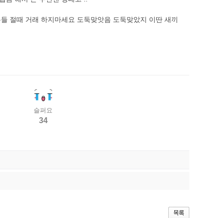
분들 절때 거래 하지마세요 도둑맞앗음 도둑맞았지 이딴 새끼
슬퍼요
34