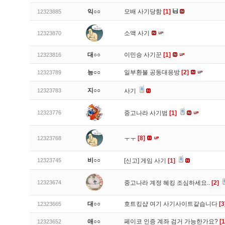
익○○
모배 사기당함
[1]
12323885
소액 사기
12323870
대○○
이민승 사기꾼
[1]
12323816
능○○
일부환불 공동대응방
[2]
12323789
지○○
12323783
사기
12323776
중고나라 사기범
[1]
ㅜㅜ
[8]
12323768
비○○
12323745
[신고]
게임 사기
[1]
12323674
중고나라 계정 혜킹 조심하세요..
[2]
대○○
호트킹샵 여기 사기사이트같습니다
[3
12323665
애○○
페이코 인증 계좌 검거 가능한가요?
[1
12323652