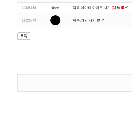
슬○○
틱톡 이다혜 아이폰 사기
[1]
12328138
틱톡,라인 사기
12328073