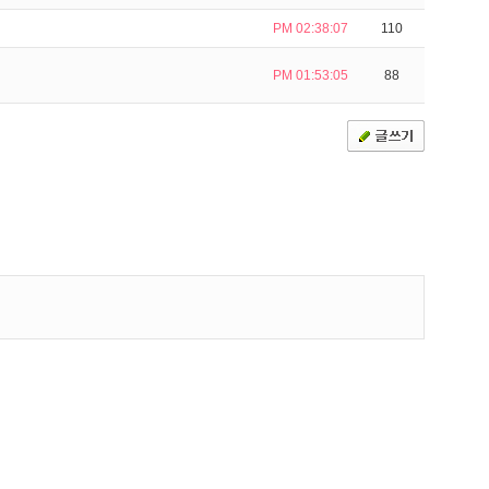
PM 02:38:07
110
PM 01:53:05
88