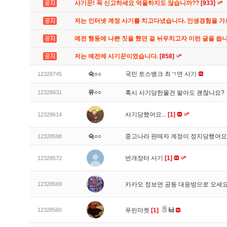
사기꾼! 꼭 신고하세요 억울하지도 않습니까??
[933]
저는 인터넷 계정 사기를 치고다녔습니다. 인생경험을 
예전 행동에 나쁜 짓을 했던 걸 뉘우치고자 이런 글을 씁
저는 예전에 사기꾼이였습니다.
[858]
숙○○
국민 토스뱅크 최ㄱ연 사기
12328745
유○○
12328631
혹시 사기당한물건 팔아도 괜찮나요?
사기당했어요...
[1]
12328614
숙○○
중고나라 판매자 계정이 정지당했어
12328598
번개장터 사기
[1]
12328572
12328569
카카오 정보연 공동 대응방으로 오세
12328560
푸린마켓
[1]