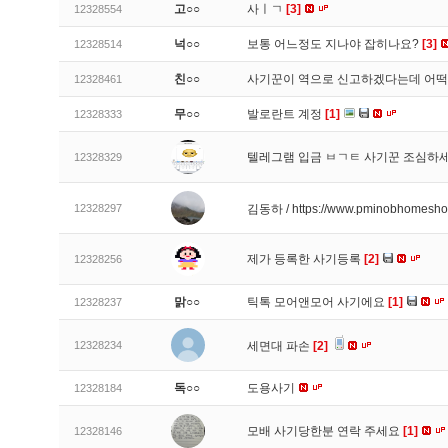
고○○
사ㅣㄱ
[3]
12328554
넉○○
보통 어느정도 지나야 잡히나요?
[3]
12328514
친○○
사기꾼이 역으로 신고하겠다는데 어
12328461
무○○
발로란트 계정
[1]
12328333
텔레그램 입금 ㅂㄱㅌ 사기꾼 조심하
12328329
12328297
김동하 / https://www.pminobhomesh
제가 등록한 사기등록
[2]
12328256
맑○○
틱톡 모어앤모어 사기에요
[1]
12328237
12328234
세면대 파손
[2]
독○○
도용사기
12328184
모배 사기당한분 연락 주세요
[1]
12328146