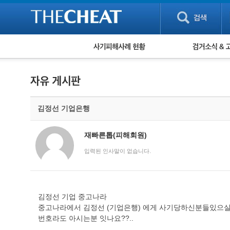
피해사례 현황
검거 소식
직거래 피해사례
고맙습니다! 감
게임 · 비실물 피해사례
스팸 피해사례
암호화폐 피해사례
김정선 기업은행
보이스피싱 피해사례
유해사이트 목록
비공개 피해사례
재빠른톱(피해회원)
워킹홀리데이 피해사례
입력된 인사말이 없습니다.
김정선 기업 중고나라
중고나라에서 김정선 (기업은행) 에게 사기당하신분들있으실
번호라도 아시는분 잇나요??..