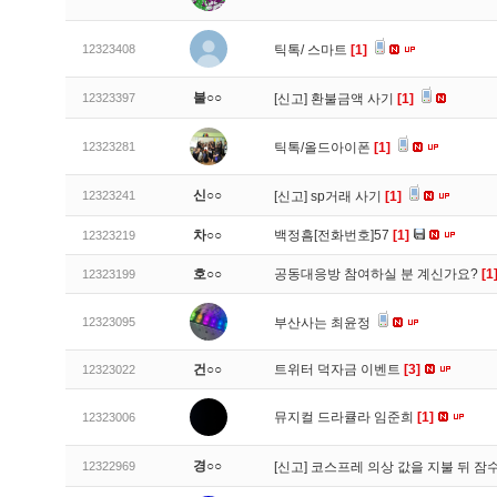
12323408
틱톡/ 스마트
[1]
불○○
12323397
[신고]
환불금액 사기
[1]
12323281
틱톡/올드아이폰
[1]
신○○
12323241
[신고]
sp거래 사기
[1]
차○○
백정흠[전화번호]57
[1]
12323219
호○○
공동대응방 참여하실 분 계신가요?
[1
12323199
12323095
부산사는 최윤정
건○○
트위터 덕자금 이벤트
[3]
12323022
뮤지컬 드라큘라 임준희
[1]
12323006
경○○
12322969
[신고]
코스프레 의상 값을 지불 뒤 잠