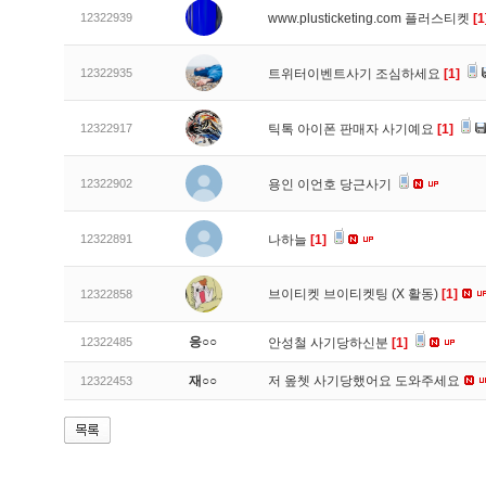
12322939
www.plusticketing.com 플러스티켓
[1
12322935
트위터이벤트사기 조심하세요
[1]
12322917
틱톡 아이폰 판매자 사기예요
[1]
12322902
용인 이언호 당근사기
12322891
나하늘
[1]
브이티켓 브이티켓팅 (X 활동)
[1]
12322858
응○○
12322485
안성철 사기당하신분
[1]
재○○
저 옾쳇 사기당했어요 도와주세요
12322453