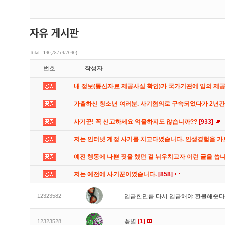
Total : 140,787 (4/7040)
번호
작성자
내 정보(통신자료 제공사실 확인)가 국가기관에 임의 제
가출하신 청소년 여러분. 사기혐의로 구속되었다가 2년
사기꾼! 꼭 신고하세요 억울하지도 않습니까??
[933]
저는 인터넷 계정 사기를 치고다녔습니다. 인생경험을 
예전 행동에 나쁜 짓을 했던 걸 뉘우치고자 이런 글을 씁
저는 예전에 사기꾼이였습니다.
[858]
12323582
입금한만큼 다시 입금해야 환불해준다
꽃별
[1]
12323528