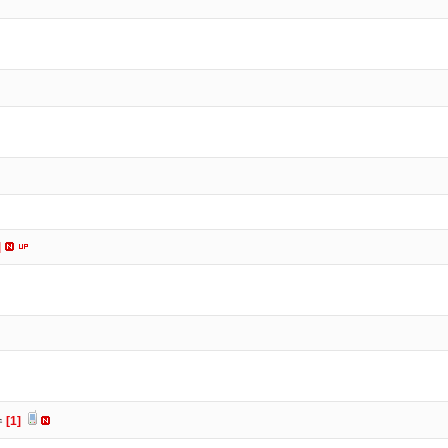
]
수
[1]