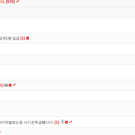
니다.
[570]
검색1원 입금
[1]
[1]
이미처벌받는등 사기꾼취급뺍시다.
[1]