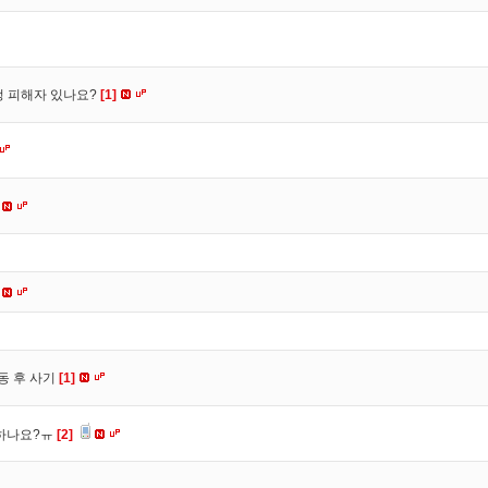
수정 피해자 있나요?
[1]
동 후 사기
[1]
 하나요?ㅠ
[2]