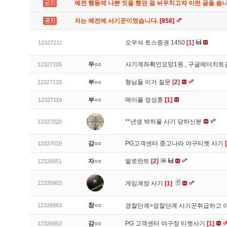
예전 행동에 나쁜 짓을 했던 걸 뉘우치고자 이런 글을 씁
저는 예전에 사기꾼이였습니다.
[858]
오우석 토스증권 1450
[1]
12327211
무○○
사기계좌확인요망1원 , 구글에더치트
12327205
부○○
형님들 이거 질문
[2]
12327133
부○○
메이플 정성훈
[1]
12327119
**년생 박하울 사기 당하신분
12327020
감○○
PG고객센터 중고나라 야구티켓 사기
12327019
자○○
발로란트
[2]
12326951
12326903
게임계정 사기
[1]
참○○
12326863
경찰단계>검찰단계 사기꾼취급하고 
감○○
PG 고객센터 야구장 티켓사기
[1]
12326852