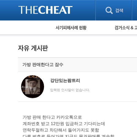
피해사례 현황
검거 소식
직거래 피해사례
고맙습니다! 감
게임 · 비실물 피해사례
스팸 피해사례
암호화폐 피해사례
가방 판매한다고 잠수
보이스피싱 피해사례
유해사이트 목록
비공개 피해사례
강단있는팜트리
워킹홀리데이 피해사례
입력된 인사말이 없습니다.
가방 판매 한다고 카카오톡으로
계좌번호 받고 12만원 입금하고 기다리는데
연락두절하고 차단해서 들어가지도 못함
다른 번호로 들어가면 지금도 물건판매를 계속함