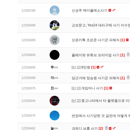
신성주 메이플메소사기
12326780
교보문고, Yes24 대리구매 사기 이
12326698
오픈카톡 조은준 사기꾼 피해자
[1]
12326689
12326609
플레이팟 유튜브 프리미엄 사기
[1]
투○○
[신고]
8만원
[1]
12326606
자○○
12326598
당근거래 정승원 사기꾼 피해자
[1]
친○○
[신고]
게임머니 사기
[1]
12326575
[신고]
중고나라에서 타 플랫폼으로 이
12326544
12326475
번장에서 사기당한 것 같은데 어떻게
놀○○
12326462
크릿디 브훔 사기
[2]