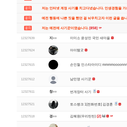
저는 인터넷 계정 사기를 치고다녔습니다. 인생경험을 
예전 행동에 나쁜 짓을 했던 걸 뉘우치고자 이런 글을 씁
저는 예전에 사기꾼이였습니다.
[858]
지○○
이미소 윤성민 국민 새마을
12327639
아이템굿
12327624
손인철 인스타아이디 mmmmoooonn
12327615
남민영 사기꾼
12327612
창○○
12327611
번개장터 사기
12327521
토스뱅크 1[전화번호] 김경훈
경○○
김혜원(우리틴틴)
[2]
12327518