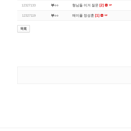
부○○
형님들 이거 질문
[2]
12327133
부○○
메이플 정성훈
[1]
12327119