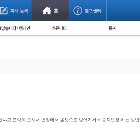
사기 예방했어요!
누적 피해사례 통계
사의 마음 전하기
자유게시판
피해물품명 통계
사기뉴스 브리핑
지역·통신사 통계
사건 사진 자료
은행 일별 피해등록 
사기방지 아이디어
신종사기 주의 정보
전문가 칼럼
금융사기 관련 영상
있냐고 연락이 오셔서 번장에서 옾챗으로 넘어가서 배송지변경 하는 방법으