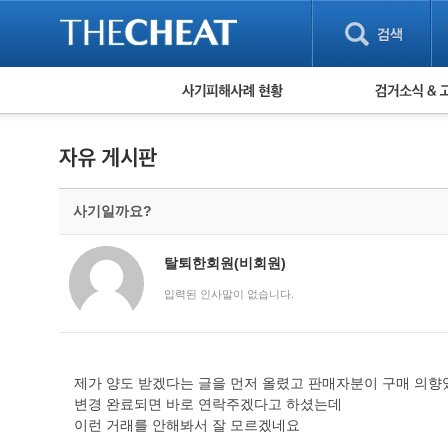
피해사례 현황
검거 소식
직거래 피해사례
고맙습니다! 감
게임 · 비실물 피해사례
스팸 피해사례
암호화폐 피해사례
사기일까요?
보이스피싱 피해사례
유해사이트 목록
비공개 피해사례
탈퇴한회원(비회원)
워킹홀리데이 피해사례
입력된 인사말이 없습니다.
제가 양도 받겠다는 글을 먼저 올렸고 판매자분이 구매 의향
변경 완료되면 바로 연락주겠다고 하셨는데
이런 거래를 안해봐서 잘 모르겠네요