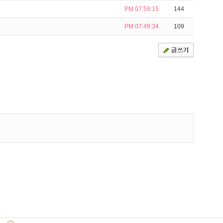
PM 07:59:15
144
PM 07:49:34
109