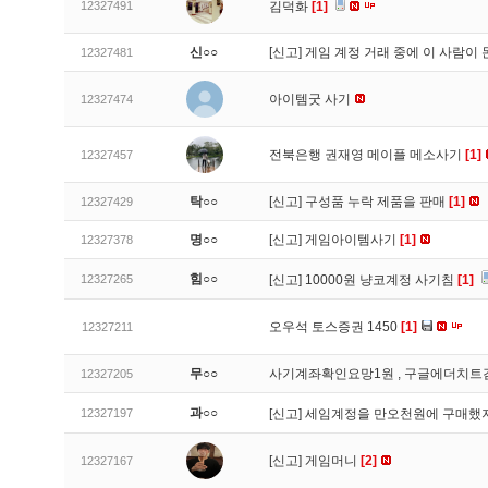
12327491
김덕화
[1]
신○○
[신고]
게임 계정 거래 중에 이 사람이
12327481
아이템굿 사기
12327474
전북은행 권재영 메이플 메소사기
[1]
12327457
탁○○
[신고]
구성품 누락 제품을 판매
[1]
12327429
명○○
[신고]
게임아이템사기
[1]
12327378
힘○○
12327265
[신고]
10000원 냥코계정 사기침
[1]
오우석 토스증권 1450
[1]
12327211
무○○
사기계좌확인요망1원 , 구글에더치트
12327205
과○○
12327197
[신고]
세임계정을 만오천원에 구매했지
[신고]
게임머니
[2]
12327167