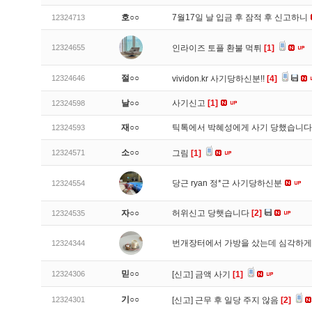
호○○
7월17일 날 입금 후 잠적 후 신고하니
12324713
12324655
인라이즈 토플 환불 먹튀
[1]
절○○
12324646
vividon.kr 사기당하신분!!
[4]
날○○
사기신고
[1]
12324598
재○○
틱톡에서 박혜성에게 사기 당했습니
12324593
소○○
12324571
그림
[1]
당근 ryan 정*근 사기당하신분
12324554
자○○
허위신고 당햇습니다
[2]
12324535
번개장터에서 가방을 샀는데 심각하게
12324344
믿○○
12324306
[신고]
금액 사기
[1]
기○○
12324301
[신고]
근무 후 일당 주지 않음
[2]