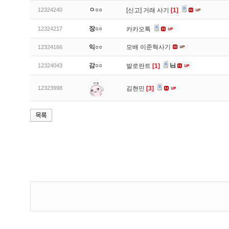
ㅇ○○
12324240
[신고]
거래 사기
[1]
장○○
12324217
카카오톡
익○○
모배 이준혁사기
12324166
감○○
12324043
발로란트
[1]
12323998
김현민
[3]