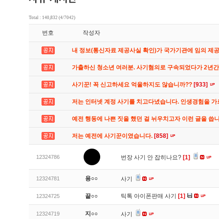
Total : 140,832 (4/7042)
번호
작성자
내 정보(통신자료 제공사실 확인)가 국가기관에 임의 제
가출하신 청소년 여러분. 사기혐의로 구속되었다가 2년
사기꾼! 꼭 신고하세요 억울하지도 않습니까??
[933]
저는 인터넷 계정 사기를 치고다녔습니다. 인생경험을 
예전 행동에 나쁜 짓을 했던 걸 뉘우치고자 이런 글을 씁
저는 예전에 사기꾼이였습니다.
[858]
12324786
번장 사기 안 잡히나요?
[1]
용○○
12324781
사기
끝○○
틱톡 아이폰판매 사기
[1]
12324725
지○○
12324719
사기