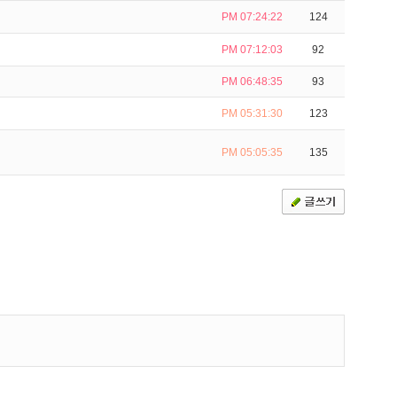
PM 07:24:22
124
PM 07:12:03
92
PM 06:48:35
93
PM 05:31:30
123
PM 05:05:35
135