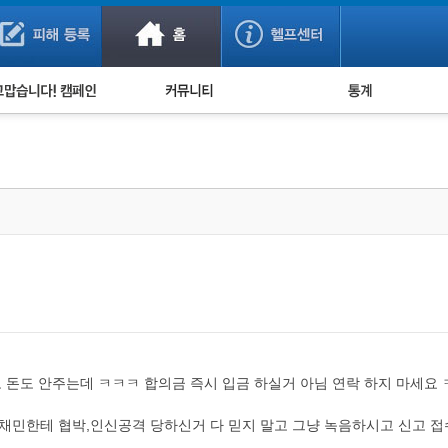
사기 예방했어요!
누적 피해사례 통계
사의 마음 전하기
자유게시판
피해물품명 통계
사기뉴스 브리핑
지역·통신사 통계
사건 사진 자료
은행 일별 피해등록 
사기방지 아이디어
신종사기 주의 정보
전문가 칼럼
금융사기 관련 영상
고 돈도 안주는데 ㅋㅋㅋ 합의금 즉시 입금 하실거 아님 연락 하지 마세요
강채민한테 협박,인신공격 당하신거 다 믿지 말고 그냥 녹음하시고 신고 접