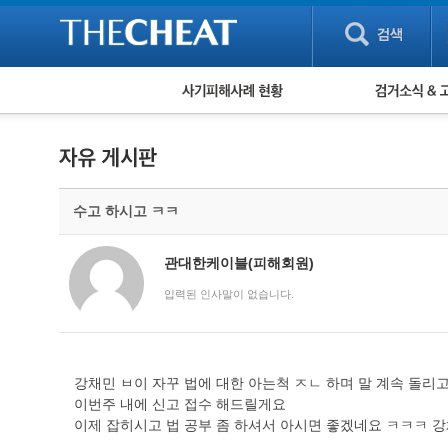
피해사례 현황
검거 소식
직거래 피해사례
고맙습니다! 감
게임 · 비실물 피해사례
스팸 피해사례
암호화폐 피해사례
수고 하시고 ㅋㅋ
보이스피싱 피해사례
유해사이트 목록
비공개 피해사례
관대한케이블(피해회원)
워킹홀리데이 피해사례
입력된 인사말이 없습니다.
강채민 ㅂ이 자꾸 법에 대한 아는척 ㅈㄴ 하며 말 계속 돌리
이번주 내에 신고 접수 해드릴게요
이제 잡히시고 법 공부 좀 하셔서 아시면 좋겠네요 ㅋㅋㅋ 