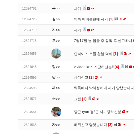
용○○
12324781
사기
끝○○
틱톡 아이폰판매 사기
[1]
12324725
지○○
12324719
사기
호○○
7월17일 날 입금 후 잠적 후 신고하니
12324713
12324655
인라이즈 토플 환불 먹튀
[1]
절○○
12324646
vividon.kr 사기당하신분!!
[4]
날○○
사기신고
[1]
12324598
재○○
틱톡에서 박혜성에게 사기 당했습니
12324593
소○○
12324571
그림
[1]
당근 ryan 정*근 사기당하신분
12324554
자○○
허위신고 당햇습니다
[2]
12324535