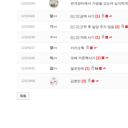
번개장터에서 가방을 샀는데 심각하게
12324344
믿○○
12324306
[신고]
금액 사기
[1]
기○○
12324301
[신고]
근무 후 일당 주지 않음
[2]
ㅇ○○
12324240
[신고]
거래 사기
[1]
장○○
12324217
카카오톡
익○○
모배 이준혁사기
[1]
12324166
감○○
12324043
발로란트
[1]
12323998
김현민
[3]