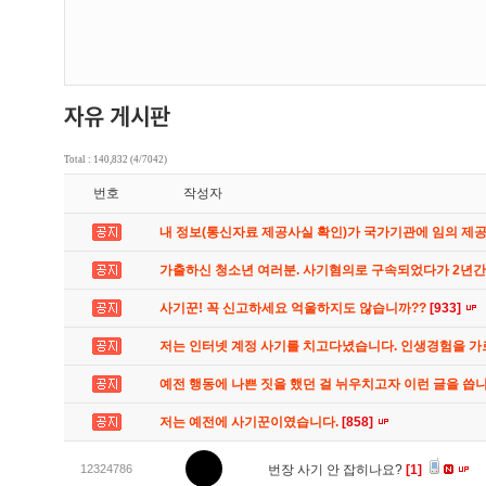
Total : 140,832 (4/7042)
번호
작성자
내 정보(통신자료 제공사실 확인)가 국가기관에 임의 제
가출하신 청소년 여러분. 사기혐의로 구속되었다가 2년
사기꾼! 꼭 신고하세요 억울하지도 않습니까??
[933]
저는 인터넷 계정 사기를 치고다녔습니다. 인생경험을 
예전 행동에 나쁜 짓을 했던 걸 뉘우치고자 이런 글을 씁
저는 예전에 사기꾼이였습니다.
[858]
12324786
번장 사기 안 잡히나요?
[1]