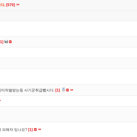
니다.
[570]
[1]
이미처벌받는등 사기꾼취급뺍시다.
[1]
수정 피해자 있나요?
[1]