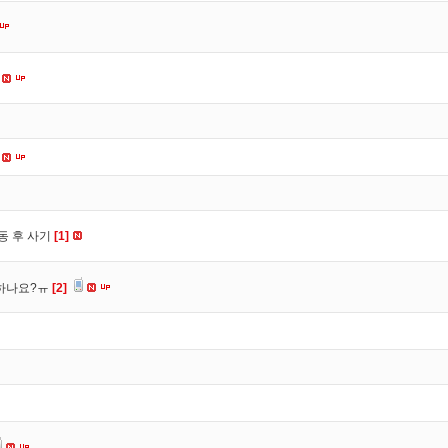
동 후 사기
[1]
 하나요?ㅠ
[2]