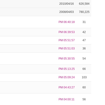
2010/04/16
626,584
2008/04/03
780,225
PM 06:40:18
31
PM 06:39:53
42
PM 05:51:57
47
PM 05:51:03
36
PM 05:30:55
54
PM 05:13:25
66
PM 05:09:24
103
PM 04:43:27
60
PM 04:00:11
56