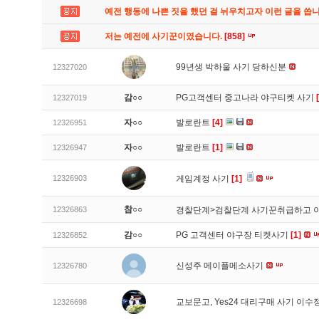
예전 행동에 나쁜 짓을 했던 걸 뉘우치고자 이런 글을 씁
저는 예전에 사기꾼이였습니다.
[858]
99년생 박하울 사기 당하신분
12327020
감○○
PG고객센터 중고나라 야구티켓 사기
12327019
자○○
발로란트
[4]
12326951
자○○
발로란트
[1]
12326947
12326903
게임계정 사기
[1]
참○○
12326863
경찰단계>검찰단계 사기꾼취급하고 
감○○
PG 고객센터 야구장 티켓사기
[1]
12326852
신성주 메이플메소사기
12326780
교보문고, Yes24 대리구매 사기 이
12326698