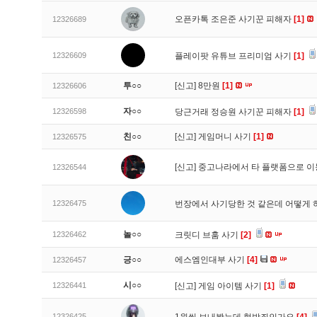
오픈카톡 조은준 사기꾼 피해자
[1]
12326689
12326609
플레이팟 유튜브 프리미엄 사기
[1]
투○○
[신고]
8만원
[1]
12326606
자○○
12326598
당근거래 정승원 사기꾼 피해자
[1]
친○○
[신고]
게임머니 사기
[1]
12326575
[신고]
중고나라에서 타 플랫폼으로 이
12326544
12326475
번장에서 사기당한 것 같은데 어떻게
놀○○
12326462
크릿디 브훔 사기
[2]
긍○○
에스엠인대부 사기
[4]
12326457
시○○
12326441
[신고]
게임 아이템 사기
[1]
12326425