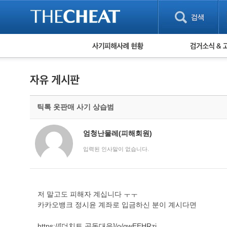
피해사례 현황
검거 소식
직거래 피해사례
고맙습니다! 감
게임 · 비실물 피해사례
스팸 피해사례
암호화폐 피해사례
틱톡 옷판매 사기 상습범
보이스피싱 피해사례
유해사이트 목록
비공개 피해사례
엄청난물레(피해회원)
워킹홀리데이 피해사례
입력된 인사말이 없습니다.
저 말고도 피해자 계십니다 ㅜㅜ
카카오뱅크 정시윤 계좌로 입금하신 분이 계시다면
https://[더치트 공동대응]/o/gwEEHRzi