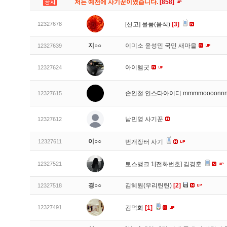
저는 예전에 사기꾼이였습니다.
[858]
12327678
[신고]
물품(음식)
[3]
지○○
이미소 윤성민 국민 새마을
12327639
아이템굿
12327624
손인철 인스타아이디 mmmmoooonn
12327615
남민영 사기꾼
12327612
이○○
12327611
번개장터 사기
12327521
토스뱅크 1[전화번호] 김경훈
경○○
김혜원(우리틴틴)
[2]
12327518
12327491
김덕화
[1]