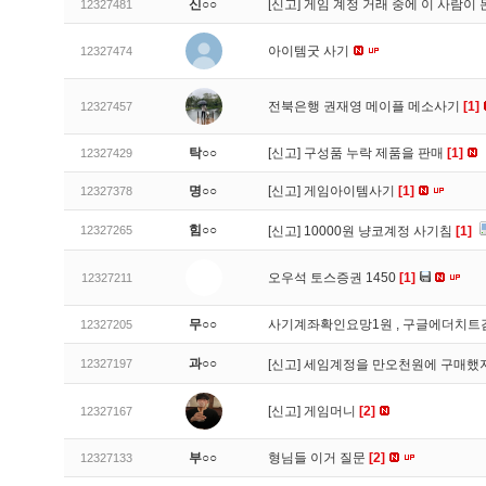
신○○
[신고]
게임 계정 거래 중에 이 사람이
12327481
아이템굿 사기
12327474
전북은행 권재영 메이플 메소사기
[1]
12327457
탁○○
[신고]
구성품 누락 제품을 판매
[1]
12327429
명○○
[신고]
게임아이템사기
[1]
12327378
힘○○
12327265
[신고]
10000원 냥코계정 사기침
[1]
오우석 토스증권 1450
[1]
12327211
무○○
사기계좌확인요망1원 , 구글에더치트
12327205
과○○
12327197
[신고]
세임계정을 만오천원에 구매했지
[신고]
게임머니
[2]
12327167
부○○
형님들 이거 질문
[2]
12327133