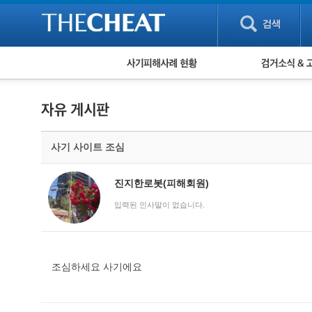
피해사례 현황
검거 소식
직거래 피해사례
고맙습니다! 감
게임 · 비실물 피해사례
스팸 피해사례
암호화폐 피해사례
사기 사이트 조심
보이스피싱 피해사례
유해사이트 목록
비공개 피해사례
진지한로봇(피해회원)
워킹홀리데이 피해사례
입력된 인사말이 없습니다.
조심하세요 사기에요