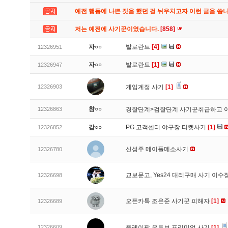
예전 행동에 나쁜 짓을 했던 걸 뉘우치고자 이런 글을 씁
저는 예전에 사기꾼이였습니다.
[858]
자○○
발로란트
[4]
12326951
자○○
발로란트
[1]
12326947
12326903
게임계정 사기
[1]
참○○
12326863
경찰단계>검찰단계 사기꾼취급하고 
감○○
PG 고객센터 야구장 티켓사기
[1]
12326852
신성주 메이플메소사기
12326780
교보문고, Yes24 대리구매 사기 이
12326698
오픈카톡 조은준 사기꾼 피해자
[1]
12326689
12326609
플레이팟 유튜브 프리미엄 사기
[1]