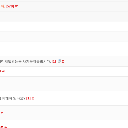
니다.
[570]
이미처벌받는등 사기꾼취급뺍시다.
[1]
수정 피해자 있나요?
[1]