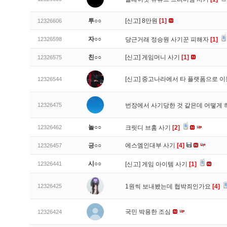
투○○
[신고]
8만원
[1]
12326606
자○○
12326598
당근거래 정승원 사기꾼 피해자
[1]
친○○
[신고]
게임머니 사기
[1]
12326575
[신고]
중고나라에서 타 플랫폼으로 이
12326544
12326475
번장에서 사기당한 것 같은데 어떻게
놀○○
12326462
크릿디 브훔 사기
[2]
긍○○
에스엠인대부 사기
[4]
12326457
시○○
12326441
[신고]
게임 아이템 사기
[1]
12326425
1원씩 보내봤는데 협박죄인가요
[4]
국민 박용한 조심
12326424