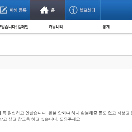
사기 예방했어요!
누적 피해사례 통계
사의 마음 전하기
자유게시판
피해물품명 통계
사기뉴스 브리핑
지역·통신사 통계
사건 사진 자료
은행 일별 피해등록 
사기방지 아이디어
신종사기 주의 정보
전문가 칼럼
금융사기 관련 영상
제 톡 읽씹하고 안봤습니다. 환불 안되냐 하니 환불해줄 돈도 없고 저보고 
려받고 싶고 참교육 하고 싶습니다. 도와주세요