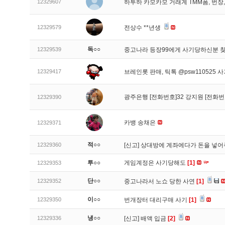
12329607
하투하 카모카모 거래계 TMM폼, 번
12329579
전상수 **년생
독○○
12329539
중고나라 등장99에게 사기당하신분 
12329417
브레인롯 판매, 틱톡 @psw110525 
광주은행 [전화번호]32 강지원 [전화번
12329390
카뱅 송채은
12329371
적○○
12329360
[신고]
상대방에 계좌에다가 돈을 넣어
투○○
게임계정은 사기당해도
[1]
12329353
단○○
12329352
중고나라서 노쇼 당한 사연
[1]
이○○
12329350
번개장터 대리구매 사기
[1]
냉○○
12329336
[신고]
배액 입금
[2]