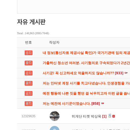
Total : 140,963 (3995/7048)
번호
작성자
내 정보(통신자료 제공사실 확인)가 국가기관에 임의 제
가출하신 청소년 여러분. 사기혐의로 구속되었다가 2년
사기꾼! 꼭 신고하세요 억울하지도 않습니까??
[933]
저는 인터넷 계정 사기를 치고다녔습니다. 인생경험을 
예전 행동에 나쁜 짓을 했던 걸 뉘우치고자 이런 글을 씁
저는 예전에 사기꾼이였습니다.
[858]
12329635
히게단 티켓 박상욱
[1]