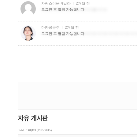
Total : 140,889 (3995/7045)