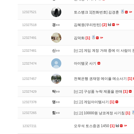
12327521
토스뱅크 1[전화번호] 김경훈
경○○
김혜원(우리틴틴)
[2]
12327518
12327491
김덕화
[1]
신○○
[신고]
게임 계정 거래 중에 이 사람이
12327481
아이템굿 사기
12327474
전북은행 권재영 메이플 메소사기
[1]
12327457
탁○○
[신고]
구성품 누락 제품을 판매
[1]
12327429
명○○
[신고]
게임아이템사기
[1]
12327378
힘○○
12327265
[신고]
10000원 냥코계정 사기침
[1]
오우석 토스증권 1450
[1]
12327211