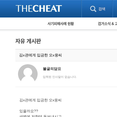
피해사례 현황
검거 소식
직거래 피해사례
고맙습니다! 감
게임 · 비실물 피해사례
스팸 피해사례
암호화폐 피해사례
김x관에게 입금한 오x웅씨
보이스피싱 피해사례
유해사이트 목록
비공개 피해사례
불굴의담요
워킹홀리데이 피해사례
입력된 인사말이 없습니다.
김x관에게 입금한 오x웅씨
있을까요??
새벽에 저한테 돈보내시고