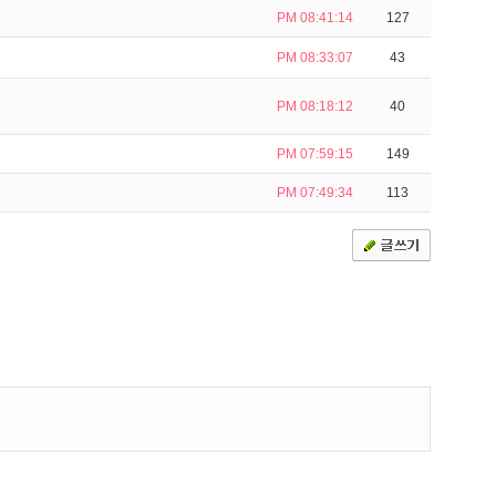
PM 08:41:14
127
PM 08:33:07
43
PM 08:18:12
40
PM 07:59:15
149
PM 07:49:34
113