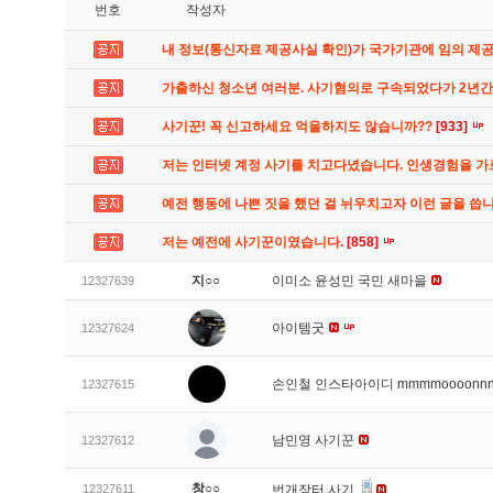
번호
작성자
내 정보(통신자료 제공사실 확인)가 국가기관에 임의 제
가출하신 청소년 여러분. 사기혐의로 구속되었다가 2년
사기꾼! 꼭 신고하세요 억울하지도 않습니까??
[933]
저는 인터넷 계정 사기를 치고다녔습니다. 인생경험을 
예전 행동에 나쁜 짓을 했던 걸 뉘우치고자 이런 글을 씁
저는 예전에 사기꾼이였습니다.
[858]
지○○
이미소 윤성민 국민 새마을
12327639
아이템굿
12327624
손인철 인스타아이디 mmmmoooonn
12327615
남민영 사기꾼
12327612
창○○
12327611
번개장터 사기