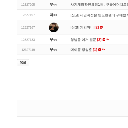
무○○
사기계좌확인요망1원 , 구글에더치트
12327205
과○○
12327197
[신고]
세임계정을 만오천원에 구매했지
[신고]
게임머니
[2]
12327167
부○○
형님들 이거 질문
[2]
12327133
부○○
메이플 정성훈
[1]
12327119