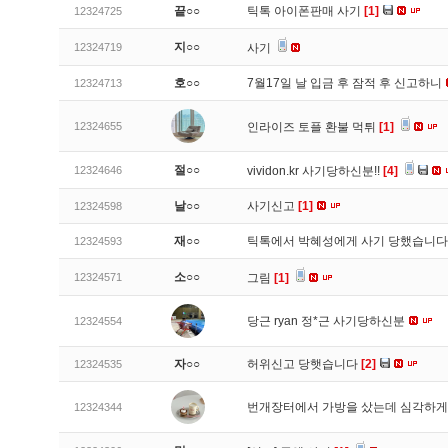
끝○○
틱톡 아이폰판매 사기
[1]
12324725
지○○
12324719
사기
호○○
7월17일 날 입금 후 잠적 후 신고하니
12324713
12324655
인라이즈 토플 환불 먹튀
[1]
절○○
12324646
vividon.kr 사기당하신분!!
[4]
날○○
사기신고
[1]
12324598
재○○
틱톡에서 박혜성에게 사기 당했습니
12324593
소○○
12324571
그림
[1]
당근 ryan 정*근 사기당하신분
12324554
자○○
허위신고 당햇습니다
[2]
12324535
번개장터에서 가방을 샀는데 심각하게
12324344