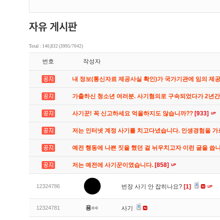
Total : 140,832 (3995/7042)
번호
작성자
내 정보(통신자료 제공사실 확인)가 국가기관에 임의 제
가출하신 청소년 여러분. 사기혐의로 구속되었다가 2년
사기꾼! 꼭 신고하세요 억울하지도 않습니까??
[933]
저는 인터넷 계정 사기를 치고다녔습니다. 인생경험을 
예전 행동에 나쁜 짓을 했던 걸 뉘우치고자 이런 글을 씁
저는 예전에 사기꾼이였습니다.
[858]
12324786
번장 사기 안 잡히나요?
[1]
용○○
12324781
사기