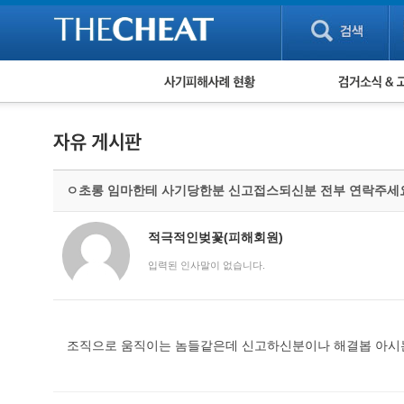
피해사례 현황
검거 소식
직거래 피해사례
고맙습니다! 감
게임 · 비실물 피해사례
스팸 피해사례
암호화폐 피해사례
ㅇ초롱 임마한테 사기당한분 신고접스되신분 전부 연락주세
보이스피싱 피해사례
유해사이트 목록
비공개 피해사례
적극적인벚꽃(피해회원)
워킹홀리데이 피해사례
입력된 인사말이 없습니다.
조직으로 움직이는 놈들같은데 신고하신분이나 해결봅 아시