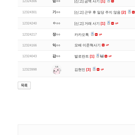
믿○○
12324306
[신고]
금액 사기
[1]
기○○
12324301
[신고]
근무 후 일당 주지 않음
[2]
ㅇ○○
12324240
[신고]
거래 사기
[1]
장○○
12324217
카카오톡
익○○
모배 이준혁사기
12324166
감○○
12324043
발로란트
[1]
12323998
김현민
[3]