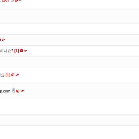
요
[10]
떡하나요?
[1]
세요
[1]
op.com