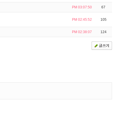
PM 03:07:50
67
PM 02:45:52
105
PM 02:38:07
124