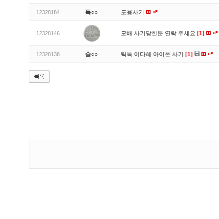
독○○
도용사기
12328184
모배 사기당한분 연락 주세요
[1]
12328146
슬○○
틱톡 이다혜 아이폰 사기
[1]
12328138