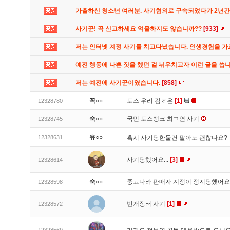
가출하신 청소년 여러분. 사기혐의로 구속되었다가 2년
사기꾼! 꼭 신고하세요 억울하지도 않습니까??
[933]
저는 인터넷 계정 사기를 치고다녔습니다. 인생경험을 
예전 행동에 나쁜 짓을 했던 걸 뉘우치고자 이런 글을 씁
저는 예전에 사기꾼이였습니다.
[858]
꼭○○
토스 우리 김ㅎ은
[1]
12328780
숙○○
국민 토스뱅크 최ㄱ연 사기
12328745
유○○
12328631
혹시 사기당한물건 팔아도 괜찮나요?
사기당했어요...
[3]
12328614
숙○○
중고나라 판매자 계정이 정지당했어
12328598
번개장터 사기
[1]
12328572