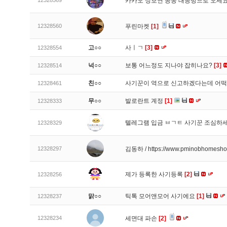
12328569
카카오 정보연 공동 대응방으로 오세
12328560
푸린마켓
[1]
고○○
사ㅣㄱ
[3]
12328554
넉○○
보통 어느정도 지나야 잡히나요?
[3]
12328514
친○○
사기꾼이 역으로 신고하겠다는데 어
12328461
무○○
발로란트 계정
[1]
12328333
텔레그램 입금 ㅂㄱㅌ 사기꾼 조심하
12328329
12328297
김동하 / https://www.pminobhomesh
제가 등록한 사기등록
[2]
12328256
맑○○
틱톡 모어앤모어 사기에요
[1]
12328237
12328234
세면대 파손
[2]