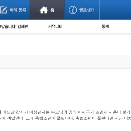
사기 예방했어요!
누적 피해사례 통계
사의 마음 전하기
자유게시판
피해물품명 통계
사기뉴스 브리핑
지역·통신사 통계
사건 사진 자료
은행 일별 피해등록 
사기방지 아이디어
신종사기 주의 정보
전문가 칼럼
금융사기 관련 영상
 어느날 갑자기 미성년자는 부모님의 명의 어쩌구가 뜨면서 사용이 불가
뒤에 생일인데, 그때 촉법소년이 풀립니다. 촉법소년이 풀린다면 지금 더