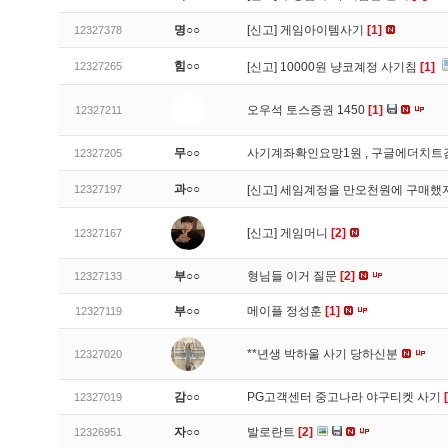
명○○
[신고]
게임아이템사기
[1]
12327378
힘○○
12327265
[신고]
10000원 냥코계정 사기침
[1]
오우석 토스증권 1450
[1]
12327211
무○○
사기계좌확인요망1원 , 구글에더치트
12327205
과○○
12327197
[신고]
세임계정을 만오천원에 구매했지
[신고]
게임머니
[2]
12327167
부○○
형님들 이거 질문
[2]
12327133
부○○
메이플 정성훈
[1]
12327119
**년생 박하울 사기 당하신분
12327020
감○○
PG고객센터 중고나라 야구티켓 사기
12327019
자○○
발로란트
[2]
12326951