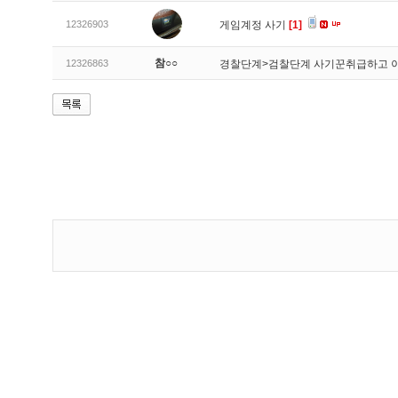
12326903
게임계정 사기
[1]
참○○
12326863
경찰단계>검찰단계 사기꾼취급하고 