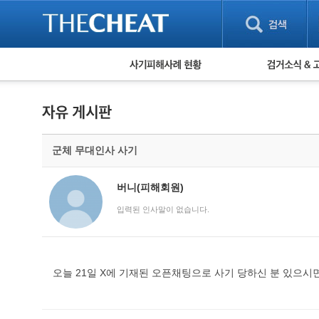
피해사례 현황
검거 소식
직거래 피해사례
고맙습니다! 감
게임 · 비실물 피해사례
스팸 피해사례
암호화폐 피해사례
군체 무대인사 사기
보이스피싱 피해사례
유해사이트 목록
비공개 피해사례
버니(피해회원)
워킹홀리데이 피해사례
입력된 인사말이 없습니다.
오늘 21일 X에 기재된 오픈채팅으로 사기 당하신 분 있으시