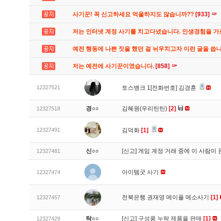
사기꾼! 꼭 신고하세요 억울하지도 않습니까??
[933]
저는 인터넷 계정 사기를 치고다녔습니다. 인생경험을 
예전 행동에 나쁜 짓을 했던 걸 뉘우치고자 이런 글을 씁
저는 예전에 사기꾼이였습니다.
[858]
12327521
토스뱅크 1[전화번호] 김경훈
경○○
김혜원(우리틴틴)
[2]
12327518
12327491
김덕화
[1]
신○○
[신고]
게임 계정 거래 중에 이 사람이
12327481
아이템굿 사기
12327474
전북은행 권재영 메이플 메소사기
[1]
12327457
탁○○
[신고]
구성품 누락 제품을 판매
[1]
12327429