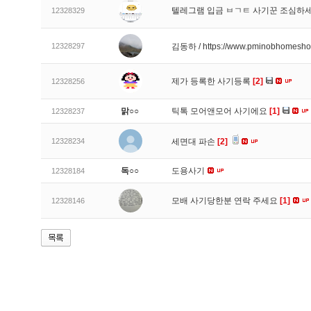
텔레그램 입금 ㅂㄱㅌ 사기꾼 조심하
12328329
12328297
김동하 / https://www.pminobhomesh
제가 등록한 사기등록
[2]
12328256
맑○○
틱톡 모어앤모어 사기에요
[1]
12328237
12328234
세면대 파손
[2]
독○○
도용사기
12328184
모배 사기당한분 연락 주세요
[1]
12328146