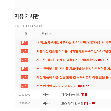
Total : 140,934 (3981/7047)
번호
작성자
내 정보(통신자료 제공사실 확인)가 국가기관에 임의 제
가출하신 청소년 여러분. 사기혐의로 구속되었다가 2년
사기꾼! 꼭 신고하세요 억울하지도 않습니까??
[933]
저는 인터넷 계정 사기를 치고다녔습니다. 인생경험을 
예전 행동에 나쁜 짓을 했던 걸 뉘우치고자 이런 글을 씁
저는 예전에 사기꾼이였습니다.
[858]
이○○
검증이 안돼요
[1]
12328902
꼭○○
토스 우리 김ㅎ은
[1]
12328780