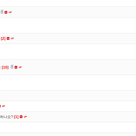
요
[2]
요
[10]
떡하나요?
[1]