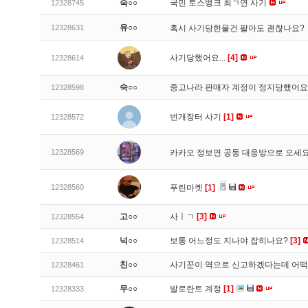
숙○○
국민 토스뱅크 최ㄱ연 사기
12328745
유○○
12328631
혹시 사기당한물건 팔아도 괜찮나요?
사기당했어요...
[4]
12328614
숙○○
중고나라 판매자 계정이 정지당했어
12328598
번개장터 사기
[1]
12328572
12328569
카카오 정보연 공동 대응방으로 오세
12328560
푸린마켓
[1]
고○○
사ㅣㄱ
[3]
12328554
넉○○
보통 어느정도 지나야 잡히나요?
[3]
12328514
친○○
사기꾼이 역으로 신고하겠다는데 어
12328461
무○○
발로란트 계정
[1]
12328333