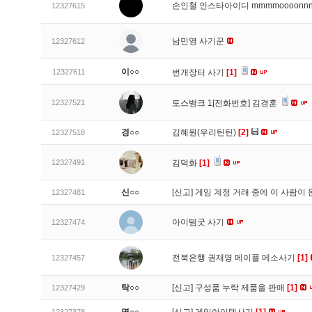
손인철 인스타아이디 mmmmoooonn
12327615
남민영 사기꾼
12327612
이○○
12327611
번개장터 사기
[1]
12327521
토스뱅크 1[전화번호] 김경훈
경○○
김혜원(우리틴틴)
[2]
12327518
12327491
김덕화
[1]
신○○
[신고]
게임 계정 거래 중에 이 사람이
12327481
아이템굿 사기
12327474
전북은행 권재영 메이플 메소사기
[1]
12327457
탁○○
[신고]
구성품 누락 제품을 판매
[1]
12327429