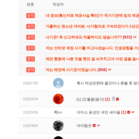
번호
작성자
내 정보(통신자료 제공사실 확인)가 국가기관에 임의 제
가출하신 청소년 여러분. 사기혐의로 구속되었다가 2년
사기꾼! 꼭 신고하세요 억울하지도 않습니까??
[933]
저는 인터넷 계정 사기를 치고다녔습니다. 인생경험을 
예전 행동에 나쁜 짓을 했던 걸 뉘우치고자 이런 글을 씁
저는 예전에 사기꾼이였습니다.
[858]
혹시 박상은한테 물건이나 환불 못 받
12327735
12327678
[신고]
물품(음식)
[1]
지○○
이미소 윤성민 국민 새마을
[1]
12327639
아이템굿
12327624