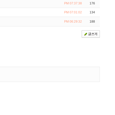
PM 07:37:38
176
PM 07:01:02
134
PM 06:29:32
188