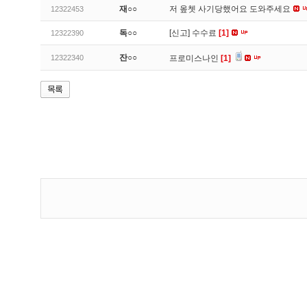
재○○
저 옾쳇 사기당했어요 도와주세요
12322453
독○○
[신고]
수수료
[1]
12322390
잔○○
12322340
프로미스나인
[1]