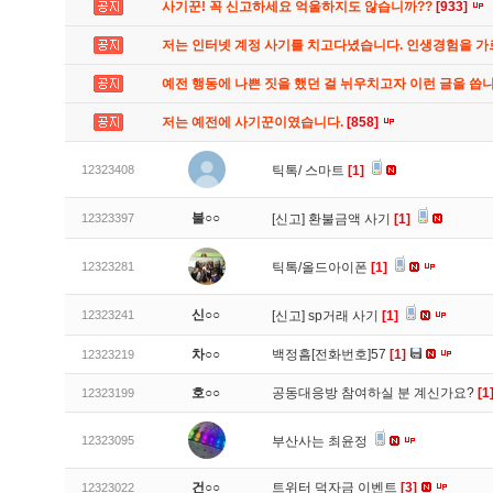
사기꾼! 꼭 신고하세요 억울하지도 않습니까??
[933]
저는 인터넷 계정 사기를 치고다녔습니다. 인생경험을 
예전 행동에 나쁜 짓을 했던 걸 뉘우치고자 이런 글을 씁
저는 예전에 사기꾼이였습니다.
[858]
12323408
틱톡/ 스마트
[1]
불○○
12323397
[신고]
환불금액 사기
[1]
12323281
틱톡/올드아이폰
[1]
신○○
12323241
[신고]
sp거래 사기
[1]
차○○
백정흠[전화번호]57
[1]
12323219
호○○
공동대응방 참여하실 분 계신가요?
[1
12323199
12323095
부산사는 최윤정
건○○
트위터 덕자금 이벤트
[3]
12323022