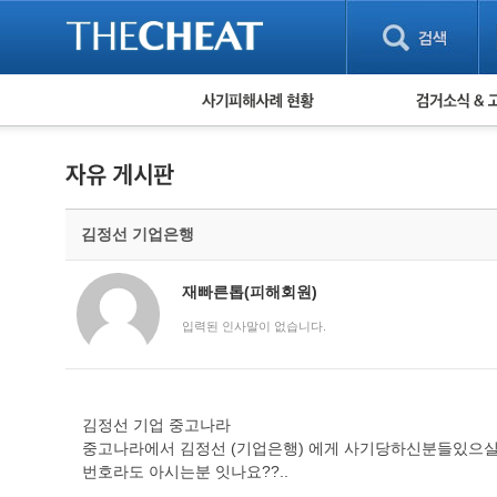
피해사례 현황
검거 소식
직거래 피해사례
고맙습니다! 감
게임 · 비실물 피해사례
스팸 피해사례
암호화폐 피해사례
김정선 기업은행
보이스피싱 피해사례
유해사이트 목록
비공개 피해사례
재빠른톱(피해회원)
워킹홀리데이 피해사례
입력된 인사말이 없습니다.
김정선 기업 중고나라
중고나라에서 김정선 (기업은행) 에게 사기당하신분들있으실
번호라도 아시는분 잇나요??..