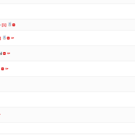
수
[1]
]