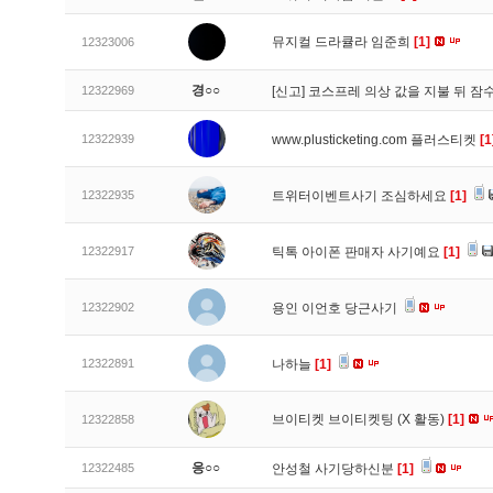
뮤지컬 드라큘라 임준희
[1]
12323006
경○○
12322969
[신고]
코스프레 의상 값을 지불 뒤 잠
12322939
www.plusticketing.com 플러스티켓
[1
12322935
트위터이벤트사기 조심하세요
[1]
12322917
틱톡 아이폰 판매자 사기예요
[1]
12322902
용인 이언호 당근사기
12322891
나하늘
[1]
브이티켓 브이티켓팅 (X 활동)
[1]
12322858
응○○
12322485
안성철 사기당하신분
[1]