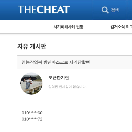
피해사례 현황
검거 소식
직거래 피해사례
고맙습니다! 감
게임 · 비실물 피해사례
스팸 피해사례
암호화폐 피해사례
영농작업복 방진마스크로 사기당할뻔
보이스피싱 피해사례
유해사이트 목록
비공개 피해사례
포근한기린
워킹홀리데이 피해사례
입력된 인사말이 없습니다.
010******60
010******72