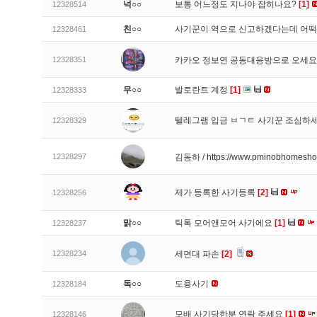
넉○○
보통 어느정도 지나야 잡히나요?
[1]
12328514
친○○
사기꾼이 역으로 신고하겠다는데 어
12328461
12328351
카카오 정보연 공동대응방으로 오세
무○○
발로란트 계정
[1]
12328333
텔레그램 입금 ㅂㄱㅌ 사기꾼 조심하
12328329
12328297
김동하 / https://www.pminobhomesh
제가 등록한 사기등록
[2]
12328256
맑○○
틱톡 모어앤모어 사기에요
[1]
12328237
12328234
세면대 파손
[2]
독○○
도용사기
12328184
모배 사기당한분 연락 주세요
[1]
12328146