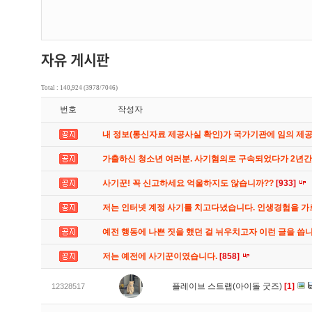
Total : 140,924 (3978/7046)
번호
작성자
내 정보(통신자료 제공사실 확인)가 국가기관에 임의 제
가출하신 청소년 여러분. 사기혐의로 구속되었다가 2년
사기꾼! 꼭 신고하세요 억울하지도 않습니까??
[933]
저는 인터넷 계정 사기를 치고다녔습니다. 인생경험을 
예전 행동에 나쁜 짓을 했던 걸 뉘우치고자 이런 글을 씁
저는 예전에 사기꾼이였습니다.
[858]
플레이브 스트랩(아이돌 굿즈)
[1]
12328517