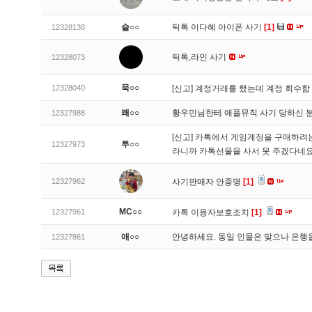
슬○○
틱톡 이다혜 아이폰 사기
[1]
12328138
틱톡,라인 사기
12328073
묵○○
12328040
[신고]
계정거래를 했는데 계정 회수함
쾌○○
황우민님한테 애플뮤직 사기 당하신 
12327988
[신고]
카톡에서 게임계정을 구매하려는데
투○○
12327973
라니까 카톡선물을 사서 못 주겠다네
12327962
사기판매자 안종명
[1]
MC○○
12327961
카톡 이용자보호조치
[1]
애○○
안녕하세요. 동일 인물은 맞으나 은행
12327861