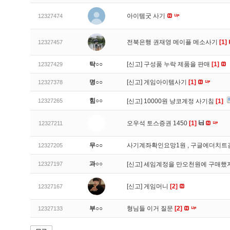
아이템굿 사기
12327474
전북은행 권재영 메이플 메소사기
[1]
12327457
탁○○
[신고]
구성품 누락 제품을 판매
[1]
12327429
명○○
[신고]
게임아이템사기
[1]
12327378
힘○○
12327265
[신고]
10000원 냥코계정 사기침
[1]
오우석 토스증권 1450
[1]
12327211
무○○
사기계좌확인요망1원 , 구글에더치트
12327205
과○○
12327197
[신고]
세임계정을 만오천원에 구매했지
[신고]
게임머니
[2]
12327167
부○○
형님들 이거 질문
[2]
12327133