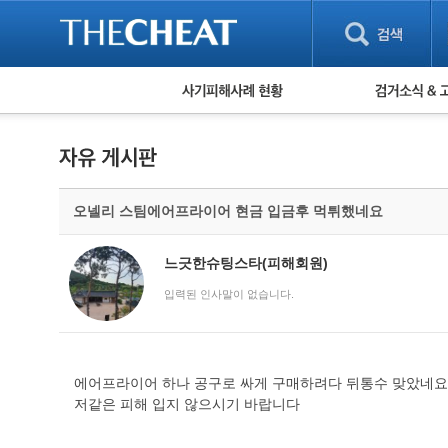
피해사례 현황
검거 소식
직거래 피해사례
고맙습니다! 감
게임 · 비실물 피해사례
스팸 피해사례
암호화폐 피해사례
오넬리 스팀에어프라이어 현금 입금후 먹튀했네요
보이스피싱 피해사례
유해사이트 목록
비공개 피해사례
느긋한슈팅스타(피해회원)
워킹홀리데이 피해사례
입력된 인사말이 없습니다.
에어프라이어 하나 공구로 싸게 구매하려다 뒤통수 맞았네요
저같은 피해 입지 않으시기 바랍니다