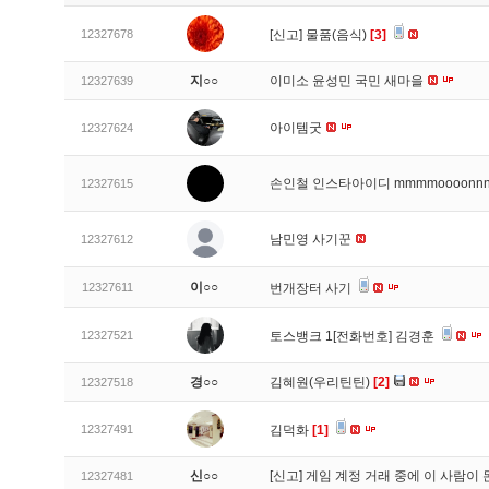
12327678
[신고]
물품(음식)
[3]
지○○
이미소 윤성민 국민 새마을
12327639
아이템굿
12327624
손인철 인스타아이디 mmmmoooonn
12327615
남민영 사기꾼
12327612
이○○
12327611
번개장터 사기
12327521
토스뱅크 1[전화번호] 김경훈
경○○
김혜원(우리틴틴)
[2]
12327518
12327491
김덕화
[1]
신○○
[신고]
게임 계정 거래 중에 이 사람이
12327481