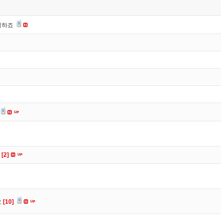
떡하죠
요
[2]
요
[10]