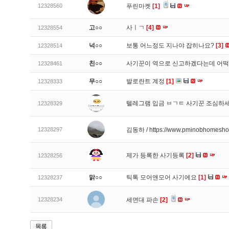
12328560
푸린마켓
[1]
고○○
사ㅣㄱ
[4]
12328554
넉○○
보통 어느정도 지나야 잡히나요?
[3]
12328514
친○○
사기꾼이 역으로 신고하겠다는데 어
12328461
무○○
발로란트 계정
[1]
12328333
텔레그램 입금 ㅂㄱㅌ 사기꾼 조심하
12328329
12328297
김동하 / https://www.pminobhomesh
제가 등록한 사기등록
[2]
12328256
맑○○
틱톡 모어앤모어 사기에요
[1]
12328237
12328234
세면대 파손
[2]