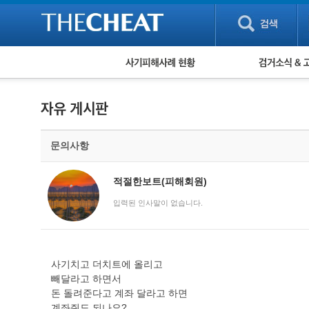
피해사례 현황
검거 소식
직거래 피해사례
고맙습니다! 감
게임 · 비실물 피해사례
스팸 피해사례
암호화폐 피해사례
문의사항
보이스피싱 피해사례
유해사이트 목록
비공개 피해사례
적절한보트(피해회원)
워킹홀리데이 피해사례
입력된 인사말이 없습니다.
사기치고 더치트에 올리고
빼달라고 하면서
돈 돌려준다고 계좌 달라고 하면
계좌줘도 되나요?