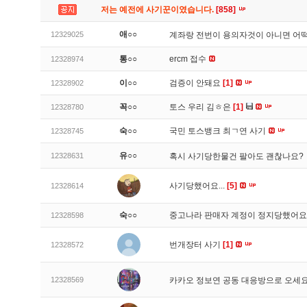
저는 예전에 사기꾼이였습니다.
[858]
애○○
12329025
계좌랑 전번이 용의자것이 아니면 어
통○○
ercm 접수
12328974
이○○
검증이 안돼요
[1]
12328902
꼭○○
토스 우리 김ㅎ은
[1]
12328780
숙○○
국민 토스뱅크 최ㄱ연 사기
12328745
유○○
12328631
혹시 사기당한물건 팔아도 괜찮나요?
사기당했어요...
[5]
12328614
숙○○
중고나라 판매자 계정이 정지당했어
12328598
번개장터 사기
[1]
12328572
12328569
카카오 정보연 공동 대응방으로 오세