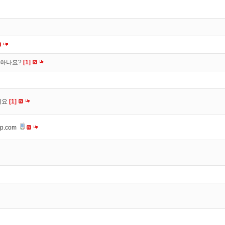
떡하나요?
[1]
세요
[1]
op.com