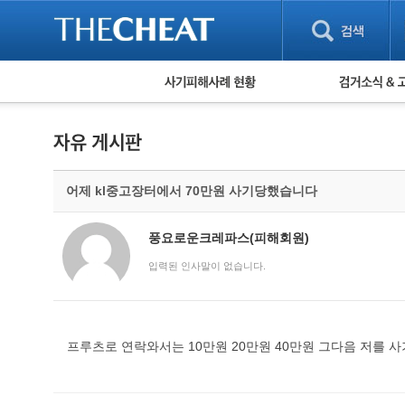
피해사례 현황
검거 소식
직거래 피해사례
고맙습니다! 감
게임 · 비실물 피해사례
스팸 피해사례
암호화폐 피해사례
어제 kl중고장터에서 70만원 사기당했습니다
보이스피싱 피해사례
유해사이트 목록
비공개 피해사례
풍요로운크레파스(피해회원)
워킹홀리데이 피해사례
입력된 인사말이 없습니다.
프루츠로 연락와서는 10만원 20만원 40만원 그다음 저를 