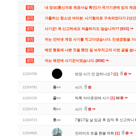
내 정보(통신자료 제공사실 확인)가 국가기관에 임의 제
가출하신 청소년 여러분. 사기혐의로 구속되었다가 2년
사기꾼! 꼭 신고하세요 억울하지도 않습니까??
[933]
저는 인터넷 계정 사기를 치고다녔습니다. 인생경험을 
예전 행동에 나쁜 짓을 했던 걸 뉘우치고자 이런 글을 씁
저는 예전에 사기꾼이였습니다.
[858]
12324786
번장 사기 안 잡히나요?
[1]
용○○
12324781
사기
끝○○
틱톡 아이폰판매 사기
[1]
12324725
지○○
12324719
사기
호○○
7월17일 날 입금 후 잠적 후 신고하니
12324713
12324655
인라이즈 토플 환불 먹튀
[1]