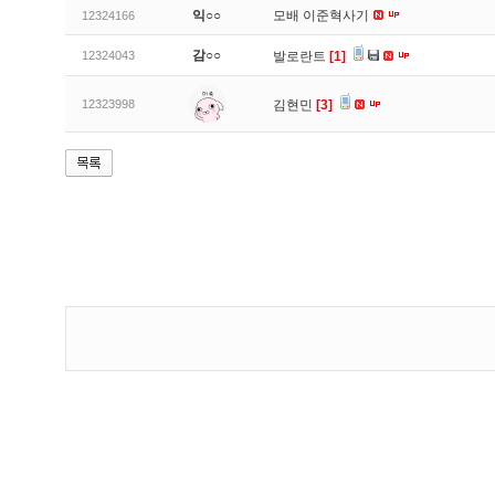
익○○
모배 이준혁사기
12324166
감○○
12324043
발로란트
[1]
12323998
김현민
[3]