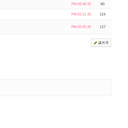
PM 06:48:35
80
PM 05:31:30
119
PM 05:05:35
127