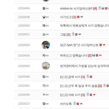
절○○
12324646
vividon.kr 사기당하신분!!
[4]
날○○
사기신고
[1]
12324598
재○○
틱톡에서 박혜성에게 사기 당했습니
12324593
소○○
12324571
그림
[1]
당근 ryan 정*근 사기당하신분
12324554
자○○
허위신고 당햇습니다
[2]
12324535
번개장터에서 가방을 샀는데 심각하게
12324344
믿○○
12324306
[신고]
금액 사기
[1]
기○○
12324301
[신고]
근무 후 일당 주지 않음
[2]
ㅇ○○
12324240
[신고]
거래 사기
[1]
장○○
12324217
카카오톡