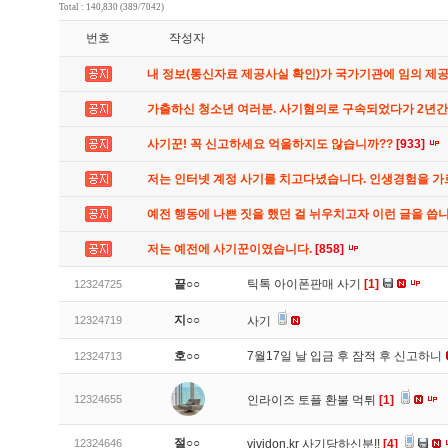
Total : 140,830 (389/7042)
번호
작성자
내 정보(통신자료 제공사실 확인)가 국가기관에 임의 제
가출하신 청소년 여러분. 사기혐의로 구속되었다가 2년
사기꾼! 꼭 신고하세요 억울하지도 않습니까??
[933]
저는 인터넷 계정 사기를 치고다녔습니다. 인생경험을 
예전 행동에 나쁜 짓을 했던 걸 뉘우치고자 이런 글을 씁
저는 예전에 사기꾼이였습니다.
[858]
끝○○
틱톡 아이폰판매 사기
[1]
12324725
지○○
12324719
사기
호○○
7월17일 날 입금 후 잠적 후 신고하니
12324713
12324655
인라이즈 토플 환불 먹튀
[1]
절○○
12324646
vividon.kr 사기당하신분!!
[4]