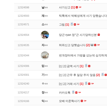
날○○
사기신고
[1]
12324598
재○○
틱톡에서 박혜성에게 사기 당했습니
12324593
소○○
12324571
그림
[1]
당근 ryan 정*근 사기당하신분
12324554
자○○
허위신고 당햇습니다
[2]
12324535
번개장터에서 가방을 샀는데 심각하게
12324344
믿○○
12324306
[신고]
금액 사기
[1]
기○○
12324301
[신고]
근무 후 일당 주지 않음
[2]
ㅇ○○
12324240
[신고]
거래 사기
[1]
장○○
12324217
카카오톡
익○○
모배 이준혁사기
12324166