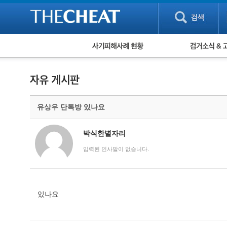
피해사례 현황
검거 소식
직거래 피해사례
고맙습니다! 감
게임 · 비실물 피해사례
스팸 피해사례
암호화폐 피해사례
유상우 단톡방 있나요
보이스피싱 피해사례
유해사이트 목록
비공개 피해사례
박식한별자리
워킹홀리데이 피해사례
입력된 인사말이 없습니다.
있나요