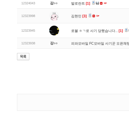
감○○
12324043
발로란트
[1]
12323998
김현민
[3]
12323945
로블 ㅎㄱ로 사기 당했습니다...
[1]
강○○
12323938
피파모바일 FC모바일 사기꾼 오픈채팅