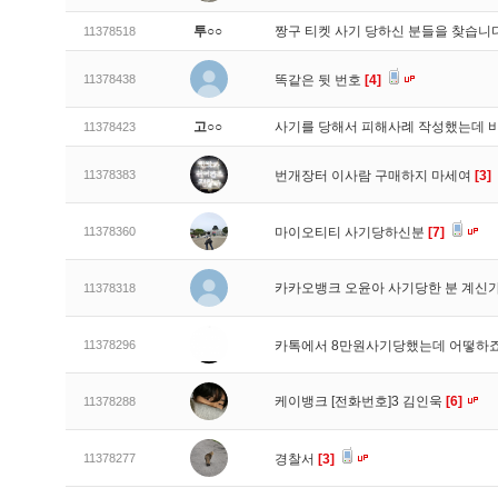
투○○
짱구 티켓 사기 당하신 분들을 찾습니
11378518
11378438
똑같은 뒷 번호
[4]
고○○
사기를 당해서 피해사례 작성했는데 
11378423
11378383
번개장터 이사람 구매하지 마세여
[3]
11378360
마이오티티 사기당하신분
[7]
카카오뱅크 오윤아 사기당한 분 계신
11378318
11378296
카톡에서 8만원사기당했는데 어떻하
케이뱅크 [전화번호]3 김인욱
[6]
11378288
11378277
경찰서
[3]