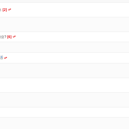
.
[2]
나요?
[6]