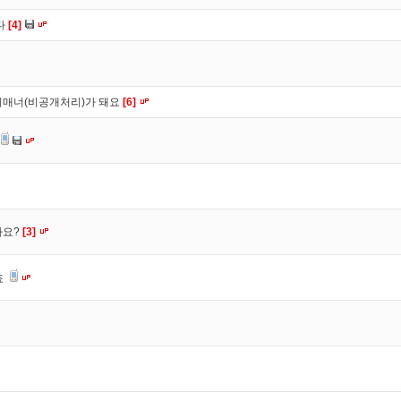
다
[4]
비매너(비공개처리)가 돼요
[6]
가요?
[3]
죠