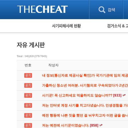
피해사례 현황
검거 소식
직거래 피해사례
고맙습니다! 감
게임 · 비실물 피해사례
스팸 피해사례
암호화폐 피해사례
Total : 140,859 (379/7043)
보이스피싱 피해사례
번호
작성자
유해사이트 목록
비공개 피해사례
내 정보(통신자료 제공사실 확인)가 국가기관에 임의 제
워킹홀리데이 피해사례
가출하신 청소년 여러분. 사기혐의로 구속되었다가 2년
사기꾼! 꼭 신고하세요 억울하지도 않습니까??
[933]
저는 인터넷 계정 사기를 치고다녔습니다. 인생경험을 
예전 행동에 나쁜 짓을 했던 걸 뉘우치고자 이런 글을 씁
저는 예전에 사기꾼이였습니다.
[858]