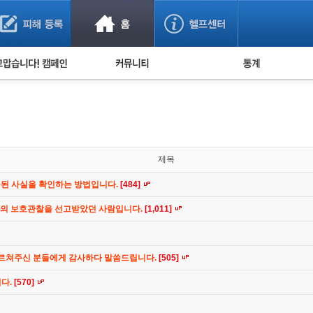
사기 예방했어요!
누적 피해사례 통계
사의 마음 전하기
자유게시판
피해물품명 통계
사기뉴스 브리핑
지역·통신사 통계
사건 사진 자료
은행 일별 피해등록 
사기방지 아이디어
제목
신종사기 주의 정보
공된 사실을 확인하는 방법입니다.
[484]
전문가 칼럼
간의 보호관찰을 선고받았던 사람입니다.
[1,011]
금융사기 관련 영상
가르쳐주신 분들에게 감사하다 말씀드립니다.
[505]
니다.
[570]