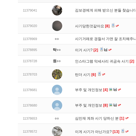
김보경에게 피해 받으신 분들 찾습니다
11379041
11379020
사기당한것같아요
[8]
○○
사기거래로 경찰서 가면 잘 조치해주
11378969
탁○○
11378895
이거 사기?
[2]
원○○
11378728
인스타그램 악세사리 귀금속 사기
[2]
11378703
틴더 사기
[6]
부주 및 개인정보
[4]
11378681
부주 및 개인정보
[8]
11378680
○○
심민재 계좌 사기 당하신 분
[1]
11378653
11378572
이게 사기가 아닌가요?
[13]