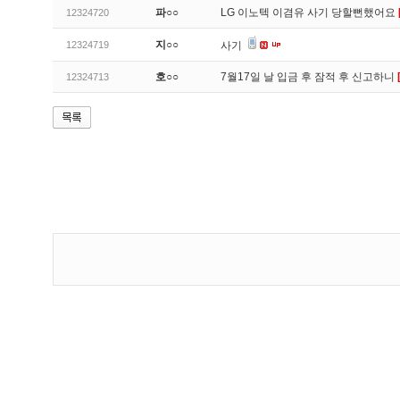
파○○
LG 이노텍 이겸유 사기 당할뻔했어요
12324720
지○○
12324719
사기
호○○
7월17일 날 입금 후 잠적 후 신고하니
12324713