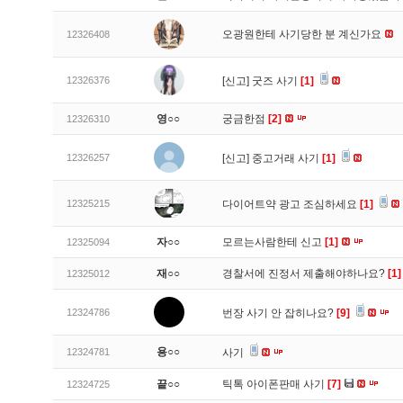
오광원한테 사기당한 분 계신가요
12326408
12326376
[신고]
굿즈 사기
[1]
영○○
궁금한점
[2]
12326310
12326257
[신고]
중고거래 사기
[1]
12325215
다이어트약 광고 조심하세요
[1]
자○○
모르는사람한테 신고
[1]
12325094
재○○
경찰서에 진정서 제출해야하나요?
[1]
12325012
12324786
번장 사기 안 잡히나요?
[9]
용○○
12324781
사기
끝○○
틱톡 아이폰판매 사기
[7]
12324725