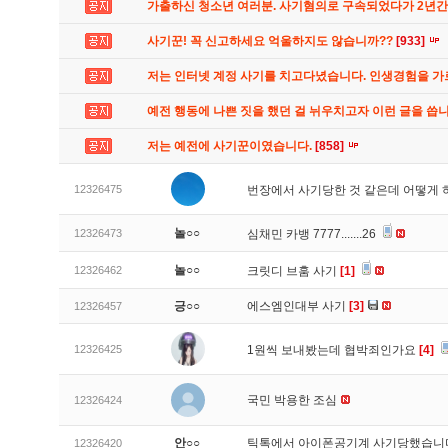
가출하신 청소년 여러분. 사기혐의로 구속되었다가 2년
사기꾼! 꼭 신고하세요 억울하지도 않습니까??
[933]
저는 인터넷 계정 사기를 치고다녔습니다. 인생경험을 
예전 행동에 나쁜 짓을 했던 걸 뉘우치고자 이런 글을 씁
저는 예전에 사기꾼이였습니다.
[858]
12326475
번장에서 사기당한 것 같은데 어떻게
놀○○
12326473
심채민 카뱅 7777.......26
놀○○
12326462
크릿디 브훔 사기
[1]
긍○○
에스엠인대부 사기
[3]
12326457
12326425
1원씩 보내봤는데 협박죄인가요
[4]
국민 박용한 조심
12326424
안○○
틱톡에서 아이폰공기계 사기당했습
12326420