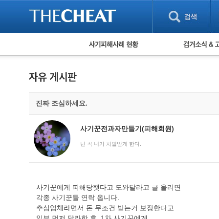
피해사례 현황
검거 소식
직거래 피해사례
고맙습니다! 감
게임 · 비실물 피해사례
스팸 피해사례
암호화폐 피해사례
진짜 조심하세요.
보이스피싱 피해사례
유해사이트 목록
비공개 피해사례
사기꾼전과자만들기(피해회원)
워킹홀리데이 피해사례
넌 꼭 내가 처벌받게 한다.
사기꾼에게 피해당햇다고 도와달라고 글 올리면
각종 사기꾼들 연락 옵니다.
추심업체라면서 돈 무조건 받는거 보장한다고
일부 먼저 달라한 후, 1차 사기꾼에게